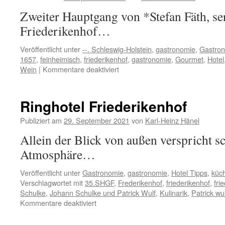
Zweiter Hauptgang von *Stefan Fäth, se
Friederikenhof…
Veröffentlicht unter
--. Schleswig-Holstein
,
gastronomie
,
Gastro
1657
,
feinheimisch
,
friederikenhof
,
gastronomie
,
Gourmet
,
Hotel
für
Wein
|
Kommentare deaktiviert
Kommunikatives
Get-
Together
Ringhotel Friederikenhof
im
Hotel
Publiziert am
29. September 2021
von
Karl-Heinz Hänel
Friederikenhof
Allein der Blick von außen verspricht s
Atmosphäre…
Veröffentlicht unter
Gastronomie
,
gastronomie
,
Hotel Tipps
,
küc
Verschlagwortet mit
35.SHGF
,
Frederikenhof
,
friederikenhof
,
fri
Schulke
,
Johann Schulke und Patrick Wulf
,
Kulinarik
,
Patrick wul
für
Kommentare deaktiviert
Ringhotel
Friederikenhof