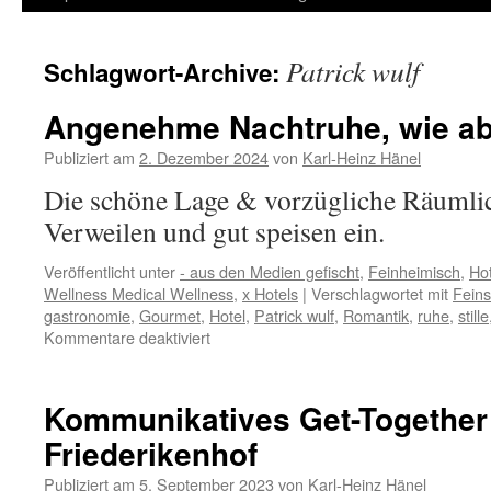
Inhalt
Patrick wulf
Schlagwort-Archive:
springen
Angenehme Nachtruhe, wie a
Publiziert am
2. Dezember 2024
von
Karl-Heinz Hänel
Die schöne Lage & vorzügliche Räumli
Verweilen und gut speisen ein.
Veröffentlicht unter
- aus den Medien gefischt
,
Feinheimisch
,
Hot
Wellness Medical Wellness
,
x Hotels
|
Verschlagwortet mit
Fein
gastronomie
,
Gourmet
,
Hotel
,
Patrick wulf
,
Romantik
,
ruhe
,
stille
für
Kommentare deaktiviert
Angenehme
Nachtruhe,
wie
Kommunikatives Get-Together 
abgebildet…
Friederikenhof
Publiziert am
5. September 2023
von
Karl-Heinz Hänel