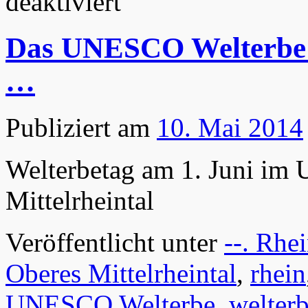
deaktiviert
Uta,
die
Schönste,
Das UNESCO Welterbe Ob
nicht
nur
im
…
Naumburger
Dom
Publiziert am
10. Mai 2014
Welterbetag am 1. Juni i
Mittelrheintal
Veröffentlicht unter
--. Rhe
Oberes Mittelrheintal
,
rhein
UNESCO Welterbe
,
welter