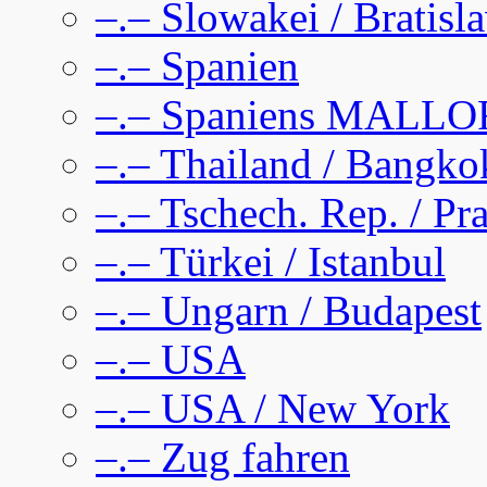
–.– Slowakei / Bratisl
–.– Spanien
–.– Spaniens MALL
–.– Thailand / Bangko
–.– Tschech. Rep. / Pr
–.– Türkei / Istanbul
–.– Ungarn / Budapest
–.– USA
–.– USA / New York
–.– Zug fahren