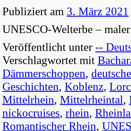
Publiziert am
3. März 2021
UNESCO-Welterbe – maleri
Veröffentlicht unter
-- Deut
Verschlagwortet mit
Bachar
Dämmerschoppen
,
deutsche
Geschichten
,
Koblenz
,
Lor
Mittelrhein
,
Mittelrheintal
,
nickocruises
,
rhein
,
Rheinl
Romantischer Rhein
,
UNE