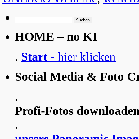
Suchen
nach:
HOME – no KI
.
Start
- hier klicken
Social Media & Foto Cr
.
Profi-Fotos downloaden
.
unsere Panoramic Imag