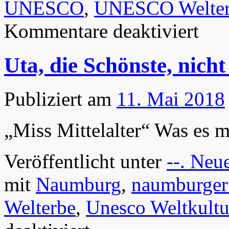
UNESCO
,
UNESCO Welte
für
Kommentare deaktiviert
Naumbur
Dom
–
Uta, die Schönste, nic
UNESC
Weltkultu
Publiziert am
11. Mai 2018
„Miss Mittelalter“ Was es m
Veröffentlicht unter
--. Neu
mit
Naumburg
,
naumburge
Welterbe
,
Unesco Weltkultu
für