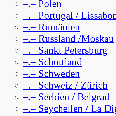
–.– Polen
–.– Portugal / Lissabo
–.– Rumänien
–.– Russland /Moskau
–.– Sankt Petersburg
–.– Schottland
–.– Schweden
–.– Schweiz / Zürich
–.– Serbien / Belgrad
–.– Seychellen / La D