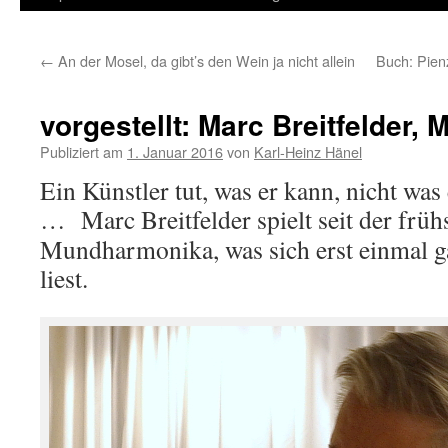
Inhalt
←
An der Mosel, da gibt’s den Wein ja nicht allein
Buch: Pien
springen
vorgestellt: Marc Breitfelder
Publiziert am
1. Januar 2016
von
Karl-Heinz Hänel
Ein Künstler tut, was er kann, nicht was
…
Marc Breitfelder spielt seit der frü
Mundharmonika, was sich erst einmal ga
liest.