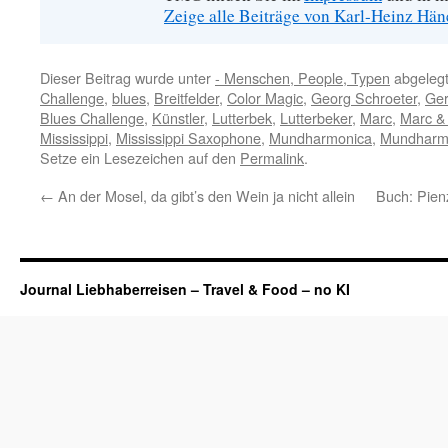
Zeige alle Beiträge von Karl-Heinz Hä
Dieser Beitrag wurde unter
- Menschen, People, Typen
abgelegt
Challenge
,
blues
,
Breitfelder
,
Color Magic
,
Georg Schroeter
,
Ger
Blues Challenge
,
Künstler
,
Lutterbek
,
Lutterbeker
,
Marc
,
Marc &
Mississippi
,
Mississippi Saxophone
,
Mundharmonica
,
Mundharm
Setze ein Lesezeichen auf den
Permalink
.
←
An der Mosel, da gibt’s den Wein ja nicht allein
Buch: Pien
Journal Liebhaberreisen – Travel & Food – no KI