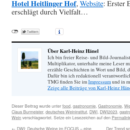
Hotel Heitlinger Hof
,
Website
: Erster
erschlägt durch Vielfalt…
Über Karl-Heinz Hänel
Ich bin freier Reise- und Bild-Journalis
Multiplikator, unterhalte meine Leser 
erzähle Geschichten in Wort und Bild, di
Dafür bin ich redaktionell verantwortli
TMG finden Sie im
Impressum
und in m
Zeige alle Beiträge von Karl-Heinz Hä
Dieser Beitrag wurde unter
food
,
gastronomie
,
Gastronomie
,
We
Claus Burmeister
,
deutsches Weininstitut
,
DWI
,
DWI2023
,
gastr
Wein
verschlagwortet. Setze ein Lesezeichen auf den
Permalin
←
DWI: Deutsche Weine im FOCUS – eine
Der Trend sc