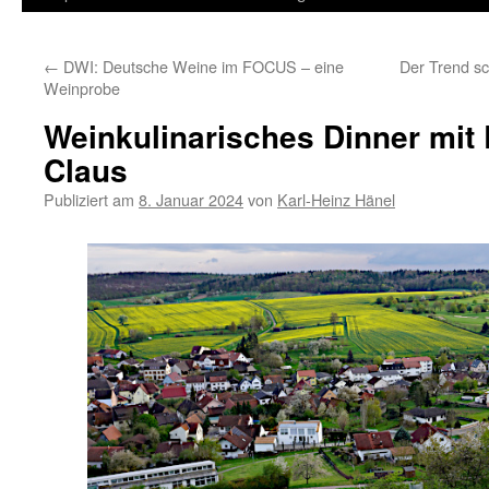
Inhalt
←
DWI: Deutsche Weine im FOCUS – eine
Der Trend sc
springen
Weinprobe
Weinkulinarisches Dinner mit 
Claus
Publiziert am
8. Januar 2024
von
Karl-Heinz Hänel