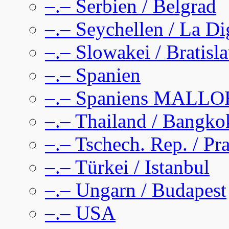
–.– Serbien / Belgrad
–.– Seychellen / La D
–.– Slowakei / Bratisl
–.– Spanien
–.– Spaniens MALL
–.– Thailand / Bangko
–.– Tschech. Rep. / Pr
–.– Türkei / Istanbul
–.– Ungarn / Budapest
–.– USA