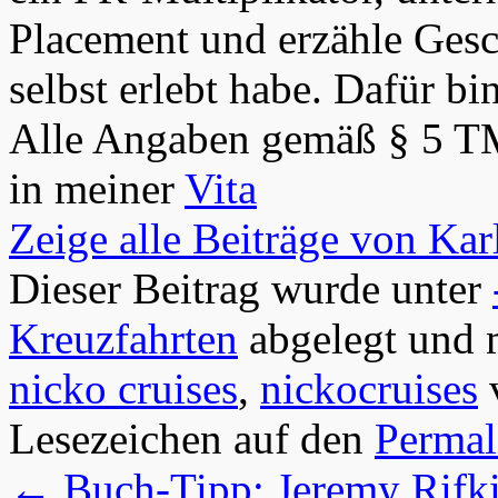
Placement und erzähle Gesch
selbst erlebt habe. Dafür bi
Alle Angaben gemäß § 5 T
in meiner
Vita
Zeige alle Beiträge von Ka
Dieser Beitrag wurde unter
Kreuzfahrten
abgelegt und 
nicko cruises
,
nickocruises
v
Lesezeichen auf den
Permal
←
Buch-Tipp: Jeremy Rifki