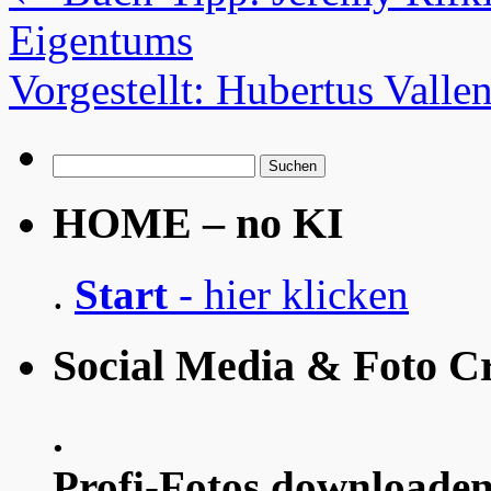
Eigentums
Vorgestellt: Hubertus Valle
Suchen
nach:
HOME – no KI
.
Start
- hier klicken
Social Media & Foto Cr
.
Profi-Fotos downloaden