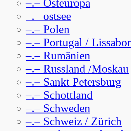
–.– Osteuropa
–.– ostsee
–.– Polen
–.– Portugal / Lissabo
–.– Rumänien
–.– Russland /Moskau
–.– Sankt Petersburg
–.– Schottland
–.– Schweden
–.– Schweiz / Zürich