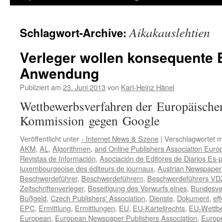
Inhalt
Aikakauslehtien
Schlagwort-Archive:
springen
Verleger wollen konsequente E
Anwendung
Publiziert am
23. Juni 2013
von
Karl-Heinz Hänel
Wettbewerbsverfahren der Europäische
Kommission gegen Google
Veröffentlicht unter
- Internet News & Szene
|
Verschlagwortet m
AKM
,
AL
,
Algorithmen
,
and Online Publishers Association Euro
Revistas de Información
,
Asociación de Editores de Diarios Es-
luxembourgeoise des éditeurs de journaux
,
Austrian Newspaper
Beschwerdeführer
,
Beschwerdeführern
,
Beschwerdeführers VD
Zeitschriftenverleger
,
Beseitigung des Vorwurfs eines
,
Bundesver
Bußgeld
,
Czech Publishers' Association
,
Dienste
,
Dokument
,
eff
EPC
,
Ermittlung
,
Ermittlungen
,
EU
,
EU-Kartellrechts
,
EU-Wettb
European
,
European Newspaper Publishers Association
,
Europe