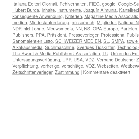
Italiana Editori Giornali
,
Fehlverhalten
,
FIEG
,
google
,
Google-S
Hubert Burda
,
Inhalte
,
Instrumente
,
Joaquín Almunia
,
Kartellrec
konsequente Anwendung
,
Kriterien
,
Magazine Media Associatio
medien
,
Mindestanforderung
,
missbrauch
,
Mitglieder
,
National 
NDP
,
nicht ohne
,
Nieuwsmedia
,
NN
,
NS
,
OPA Europe
,
Parteien
Publishers
,
PPA
,
Präsident
,
Presseverleger
,
Professional Publi
Sanomalehtien Liitto
,
SCHWEIZER MEDIEN
,
SL
,
SMPA
,
sowie
Aikakausmedia
,
Suchmaschine
,
Sveriges Tidskrifter
,
Technologi
The Swedish Media Publishers' As-sociation
,
TU
,
Union des Edi
Untersagungsverfügung
,
UPP
,
USA
,
VDZ
,
Verband Deutscher Ze
Verpflichtung
,
vorherige
,
vorschläge
,
VÖZ
,
Webseiten
,
Wettbewe
für
Zeitschriftenverleger
,
Zustimmung
|
Kommentare deaktiviert
Verl
woll
kon
EU-
Kart
Anw