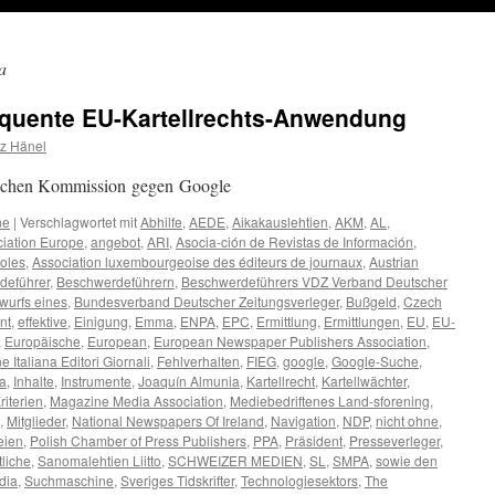
a
equente EU-Kartellrechts-Anwendung
nz Hänel
ischen Kommission gegen Google
ne
|
Verschlagwortet mit
Abhilfe
,
AEDE
,
Aikakauslehtien
,
AKM
,
AL
,
ciation Europe
,
angebot
,
ARI
,
Asocia-ción de Revistas de Información
,
ñoles
,
Association luxembourgeoise des éditeurs de journaux
,
Austrian
deführer
,
Beschwerdeführern
,
Beschwerdeführers VDZ Verband Deutscher
wurfs eines
,
Bundesverband Deutscher Zeitungsverleger
,
Bußgeld
,
Czech
nt
,
effektive
,
Einigung
,
Emma
,
ENPA
,
EPC
,
Ermittlung
,
Ermittlungen
,
EU
,
EU-
,
Europäische
,
European
,
European Newspaper Publishers Association
,
 Italiana Editori Giornali
,
Fehlverhalten
,
FIEG
,
google
,
Google-Suche
,
a
,
Inhalte
,
Instrumente
,
Joaquín Almunia
,
Kartellrecht
,
Kartellwächter
,
riterien
,
Magazine Media Association
,
Mediebedriftenes Land-sforening
,
,
Mitglieder
,
National Newspapers Of Ireland
,
Navigation
,
NDP
,
nicht ohne
,
eien
,
Polish Chamber of Press Publishers
,
PPA
,
Präsident
,
Presseverleger
,
tliche
,
Sanomalehtien Liitto
,
SCHWEIZER MEDIEN
,
SL
,
SMPA
,
sowie den
dia
,
Suchmaschine
,
Sveriges Tidskrifter
,
Technologiesektors
,
The