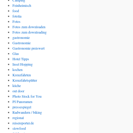
Camping
Feinheimisch
food
fotolia
Fotos
Fotos zum downloaden
Fotos zum downloading
gastronomie
Gastronomie
Gastronomie preiswert
Glas
Hotel Tipps
Insel Hopping
kochen
Kreuzfahrten
Kreuzfahrtsplitter
küche
out door
Photo Stock for You
PI Panoramen
pressespiegel
Radwandern / biking
regional
reisereporter.de
slowfood