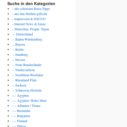
Suche in den Kategorien
– alle schönsten Reise-Tipps
– aus den Medien gefischt
– Impressum & DSGVO
– Internet News & Szene
– Menschen, People, Typen
— Deutschland
–. Baden-Württemberg
–. Bayern
–. Berlin
–. Hamburg
–. Hessen
–. Neue Bundesländer
–. Niedersachsen
–. Nordrhein-Westfalen
–. Rheinland Pfalz
–. Sachsen
–. Schleswig-Holstein
–.– Ägypten
–.– Ägypten / Rotes Meer
–.– Albanien / Tirana
–.– Bermudas
–.– Bulgarien
–.– Finland
–.– Flüsse