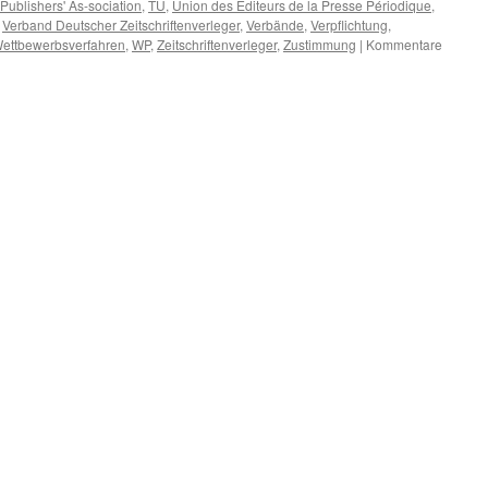
ublishers' As-sociation
,
TU
,
Union des Editeurs de la Presse Périodique
,
,
Verband Deutscher Zeitschriftenverleger
,
Verbände
,
Verpflichtung
,
ettbewerbsverfahren
,
WP
,
Zeitschriftenverleger
,
Zustimmung
|
Kommentare