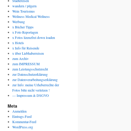
Städtereisen
wandern / pilgern
Wein Tourismus
Wellness Medical Wellness
Werbung
x Bücher Tipps
x Foto Reportagen
x Fotos lizenzfrei down loaden
x Hotels
x Info für Reisende
x über Liebhaberreisen
zum Archiv
zum IMPRESSUM
zum Leistungsschutzrecht
zur Datenschutzerklärung
zur Datenverarbeitungserklärung
zur Info: meine Urheberrechte der
Fotos bitte nicht verletzen !
— Impressum & DSGVO
Meta
Anmelden
Eintrags-Feed
Kommentar-Feed
WordPress.org