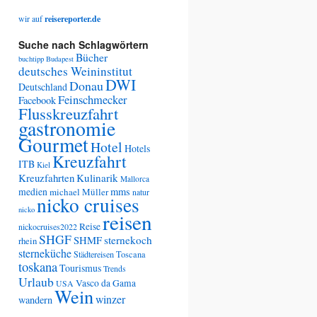
wir auf
reisereporter.de
Suche nach Schlagwörtern
Bücher
buchtipp
Budapest
deutsches Weininstitut
DWI
Donau
Deutschland
Feinschmecker
Facebook
Flusskreuzfahrt
gastronomie
Gourmet
Hotel
Hotels
Kreuzfahrt
ITB
Kiel
Kreuzfahrten
Kulinarik
Mallorca
medien
mms
michael Müller
natur
nicko cruises
nicko
reisen
Reise
nickocruises2022
SHGF
SHMF
sternekoch
rhein
sterneküche
Städtereisen
Toscana
toskana
Tourismus
Trends
Urlaub
Vasco da Gama
USA
Wein
winzer
wandern