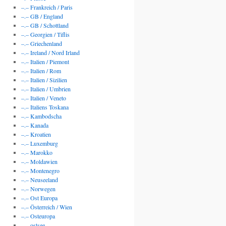
–.– Frankreich / Paris
–.– GB / England
–.– GB / Schottland
–.– Georgien / Tiflis
–.– Griechenland
–.– Ireland / Nord Irland
–.– Italien / Piemont
–.– Italien / Rom
–.– Italien / Sizilien
–.– Italien / Umbrien
–.– Italien / Veneto
–.– Italiens Toskana
–.– Kambodscha
–.– Kanada
–.– Kroatien
–.– Luxemburg
–.– Marokko
–.– Moldawien
–.– Montenegro
–.– Neuseeland
–.– Norwegen
–.– Ost Europa
–.– Österreich / Wien
–.– Osteuropa
–.– ostsee