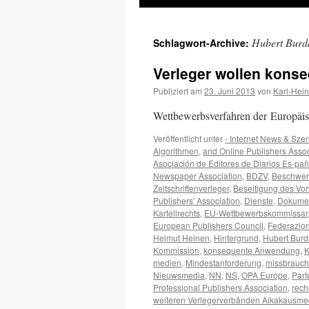
Inhalt
Hubert Burd
Schlagwort-Archive:
springen
Verleger wollen kons
Publiziert am
23. Juni 2013
von
Karl-Hei
Wettbewerbsverfahren der Europä
Veröffentlicht unter
- Internet News & Sze
Algorithmen
,
and Online Publishers Asso
Asociación de Editores de Diarios Es-pa
Newspaper Association
,
BDZV
,
Beschwer
Zeitschriftenverleger
,
Beseitigung des Vor
Publishers' Association
,
Dienste
,
Dokume
Kartellrechts
,
EU-Wettbewerbskommissar
European Publishers Council
,
Federazione
Helmut Heinen
,
Hintergrund
,
Hubert Burd
Kommission
,
konsequente Anwendung
,
K
medien
,
Mindestanforderung
,
missbrauch
Nieuwsmedia
,
NN
,
NS
,
OPA Europe
,
Part
Professional Publishers Association
,
rech
weiteren Verlegerverbänden Aikakausme