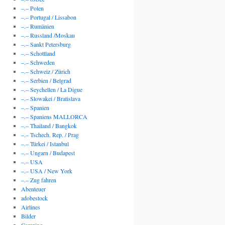
–.– Polen
–.– Portugal / Lissabon
–.– Rumänien
–.– Russland /Moskau
–.– Sankt Petersburg
–.– Schottland
–.– Schweden
–.– Schweiz / Zürich
–.– Serbien / Belgrad
–.– Seychellen / La Digue
–.– Slowakei / Bratislava
–.– Spanien
–.– Spaniens MALLORCA
–.– Thailand / Bangkok
–.– Tschech. Rep. / Prag
–.– Türkei / Istanbul
–.– Ungarn / Budapest
–.– USA
–.– USA / New York
–.– Zug fahren
Abenteuer
adobestock
Airlines
Bilder