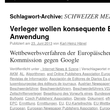
Inhalt
SCHWEIZER ME
Schlagwort-Archive:
springen
Verleger wollen konsequente E
Anwendung
Publiziert am
23. Juni 2013
von
Karl-Heinz Hänel
Wettbewerbsverfahren der Europäische
Kommission gegen Google
Veröffentlicht unter
- Internet News & Szene
|
Verschlagwortet m
AKM
,
AL
,
Algorithmen
,
and Online Publishers Association Euro
Revistas de Información
,
Asociación de Editores de Diarios Es-
luxembourgeoise des éditeurs de journaux
,
Austrian Newspaper
Beschwerdeführer
,
Beschwerdeführern
,
Beschwerdeführers VD
Zeitschriftenverleger
,
Beseitigung des Vorwurfs eines
,
Bundesver
Bußgeld
,
Czech Publishers' Association
,
Dienste
,
Dokument
,
eff
EPC
,
Ermittlung
,
Ermittlungen
,
EU
,
EU-Kartellrechts
,
EU-Wettb
European
,
European Newspaper Publishers Association
,
Europe