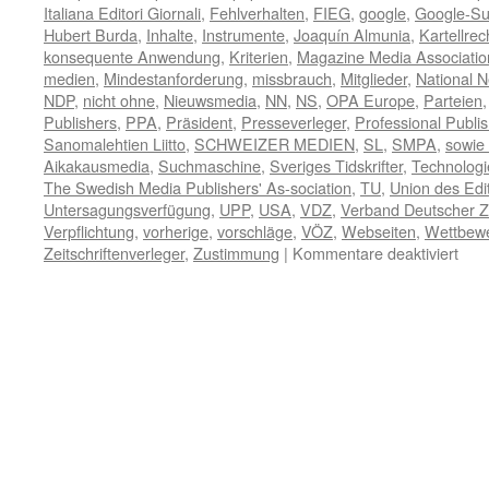
Italiana Editori Giornali
,
Fehlverhalten
,
FIEG
,
google
,
Google-S
Hubert Burda
,
Inhalte
,
Instrumente
,
Joaquín Almunia
,
Kartellrec
konsequente Anwendung
,
Kriterien
,
Magazine Media Associatio
medien
,
Mindestanforderung
,
missbrauch
,
Mitglieder
,
National 
NDP
,
nicht ohne
,
Nieuwsmedia
,
NN
,
NS
,
OPA Europe
,
Parteien
Publishers
,
PPA
,
Präsident
,
Presseverleger
,
Professional Publi
Sanomalehtien Liitto
,
SCHWEIZER MEDIEN
,
SL
,
SMPA
,
sowie
Aikakausmedia
,
Suchmaschine
,
Sveriges Tidskrifter
,
Technologi
The Swedish Media Publishers' As-sociation
,
TU
,
Union des Edi
Untersagungsverfügung
,
UPP
,
USA
,
VDZ
,
Verband Deutscher Ze
Verpflichtung
,
vorherige
,
vorschläge
,
VÖZ
,
Webseiten
,
Wettbewe
für
Zeitschriftenverleger
,
Zustimmung
|
Kommentare deaktiviert
Verl
woll
kon
EU-
Kart
Anw