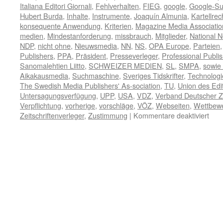
Italiana Editori Giornali
,
Fehlverhalten
,
FIEG
,
google
,
Google-S
Hubert Burda
,
Inhalte
,
Instrumente
,
Joaquín Almunia
,
Kartellrec
konsequente Anwendung
,
Kriterien
,
Magazine Media Associatio
medien
,
Mindestanforderung
,
missbrauch
,
Mitglieder
,
National 
NDP
,
nicht ohne
,
Nieuwsmedia
,
NN
,
NS
,
OPA Europe
,
Parteien
Publishers
,
PPA
,
Präsident
,
Presseverleger
,
Professional Publi
Sanomalehtien Liitto
,
SCHWEIZER MEDIEN
,
SL
,
SMPA
,
sowie
Aikakausmedia
,
Suchmaschine
,
Sveriges Tidskrifter
,
Technologi
The Swedish Media Publishers' As-sociation
,
TU
,
Union des Edi
Untersagungsverfügung
,
UPP
,
USA
,
VDZ
,
Verband Deutscher Ze
Verpflichtung
,
vorherige
,
vorschläge
,
VÖZ
,
Webseiten
,
Wettbewe
für
Zeitschriftenverleger
,
Zustimmung
|
Kommentare deaktiviert
Verl
woll
kon
EU-
Kart
Anw