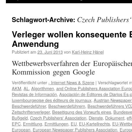
Inhalt
Czech Publishers‘
Schlagwort-Archive:
springen
Verleger wollen konsequente E
Anwendung
Publiziert am
23. Juni 2013
von
Karl-Heinz Hänel
Wettbewerbsverfahren der Europäische
Kommission gegen Google
Veröffentlicht unter
- Internet News & Szene
|
Verschlagwortet m
AKM
,
AL
,
Algorithmen
,
and Online Publishers Association Euro
Revistas de Información
,
Asociación de Editores de Diarios Es-
luxembourgeoise des éditeurs de journaux
,
Austrian Newspaper
Beschwerdeführer
,
Beschwerdeführern
,
Beschwerdeführers VD
Zeitschriftenverleger
,
Beseitigung des Vorwurfs eines
,
Bundesver
Bußgeld
,
Czech Publishers' Association
,
Dienste
,
Dokument
,
eff
EPC
,
Ermittlung
,
Ermittlungen
,
EU
,
EU-Kartellrechts
,
EU-Wettb
European
,
European Newspaper Publishers Association
,
Europe