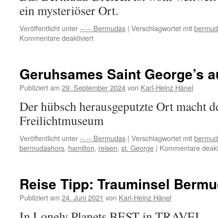
ein mysteriöser Ort.
Veröffentlicht unter
--.-- Bermudas
|
Verschlagwortet mit
bermud
für
Kommentare deaktiviert
Lost
Places,
auf
Geruhsames Saint George’s a
den
Bermudas
Publiziert am
29. September 2024
von
Karl-Heinz Hänel
zurück
Der hübsch herausgeputzte Ort macht d
gelassenes.
Freilichtmuseum
Veröffentlicht unter
--.-- Bermudas
|
Verschlagwortet mit
bermud
bermudashors
,
hamilton
,
reisen
,
st. George
|
Kommentare deakti
Reise Tipp: Trauminsel Berm
Publiziert am
24. Juni 2021
von
Karl-Heinz Hänel
In Lonely Planets BEST in TRAVEL