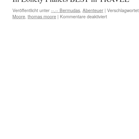
Veröffentlicht unter
--.-- Bermudas
,
Abenteuer
|
Verschlagwortet
für
Moore
,
thomas moore
|
Kommentare deaktiviert
Reise
Tipp:
Trauminsel
Bermuda