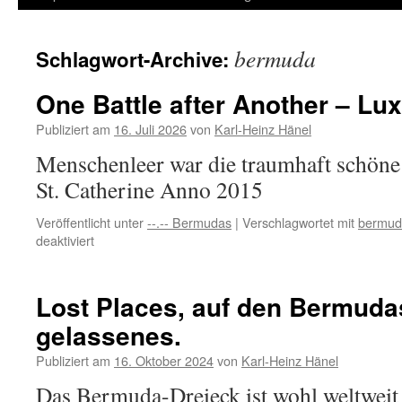
Inhalt
bermuda
Schlagwort-Archive:
springen
One Battle after Another – Lu
Publiziert am
16. Juli 2026
von
Karl-Heinz Hänel
Menschenleer war die traumhaft schöne
St. Catherine Anno 2015
Veröffentlicht unter
--.-- Bermudas
|
Verschlagwortet mit
bermud
für
deaktiviert
One
Battle
after
Lost Places, auf den Bermuda
Another
gelassenes.
–
Luxus-
Publiziert am
16. Oktober 2024
von
Karl-Heinz Hänel
Overtourism
Das Bermuda-Dreieck ist wohl weltweit 