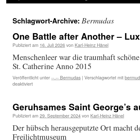
Inhalt
Bermudas
Schlagwort-Archive:
springen
One Battle after Another – Lu
Publiziert am
16. Juli 2026
von
Karl-Heinz Hänel
Menschenleer war die traumhaft schöne
St. Catherine Anno 2015
Veröffentlicht unter
--.-- Bermudas
|
Verschlagwortet mit
bermud
für
deaktiviert
One
Battle
after
Geruhsames Saint George’s a
Another
–
Publiziert am
29. September 2024
von
Karl-Heinz Hänel
Luxus-
Der hübsch herausgeputzte Ort macht d
Overtourism
Freilichtmuseum