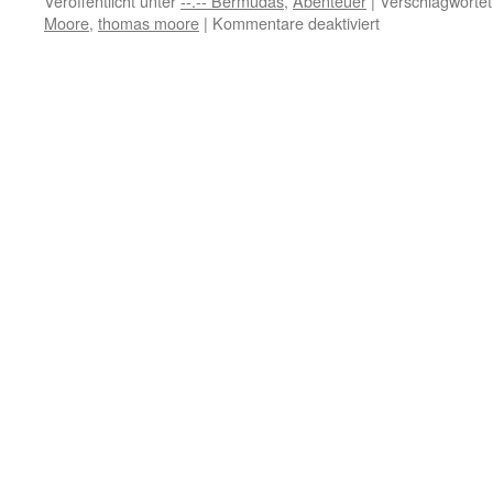
Veröffentlicht unter
--.-- Bermudas
,
Abenteuer
|
Verschlagwortet
für
Moore
,
thomas moore
|
Kommentare deaktiviert
Reise
Tipp:
Trauminsel
Bermuda