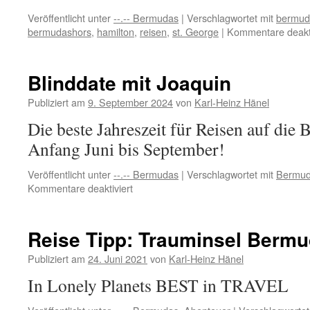
Veröffentlicht unter
--.-- Bermudas
|
Verschlagwortet mit
bermud
bermudashors
,
hamilton
,
reisen
,
st. George
|
Kommentare deakti
Blinddate mit Joaquin
Publiziert am
9. September 2024
von
Karl-Heinz Hänel
Die beste Jahreszeit für Reisen auf die 
Anfang Juni bis September!
Veröffentlicht unter
--.-- Bermudas
|
Verschlagwortet mit
Bermu
für
Kommentare deaktiviert
Blinddate
mit
Joaquin
Reise Tipp: Trauminsel Berm
Publiziert am
24. Juni 2021
von
Karl-Heinz Hänel
In Lonely Planets BEST in TRAVEL