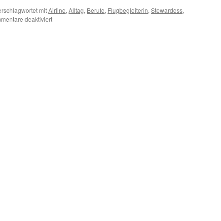
erschlagwortet mit
Airline
,
Alltag
,
Berufe
,
Flugbegleiterin
,
Stewardess
,
für
mentare deaktiviert
Traumberuf
Stewardess
–
Alltag
von
Flugbegleiterinnen
…