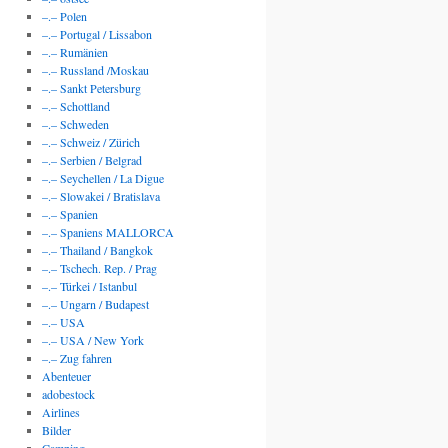
–.– Polen
–.– Portugal / Lissabon
–.– Rumänien
–.– Russland /Moskau
–.– Sankt Petersburg
–.– Schottland
–.– Schweden
–.– Schweiz / Zürich
–.– Serbien / Belgrad
–.– Seychellen / La Digue
–.– Slowakei / Bratislava
–.– Spanien
–.– Spaniens MALLORCA
–.– Thailand / Bangkok
–.– Tschech. Rep. / Prag
–.– Türkei / Istanbul
–.– Ungarn / Budapest
–.– USA
–.– USA / New York
–.– Zug fahren
Abenteuer
adobestock
Airlines
Bilder