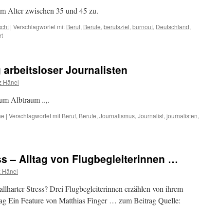
m Alter zwischen 35 und 45 zu.
scht
|
Verschlagwortet mit
Beruf
,
Berufe
,
berufsziel
,
burnout
,
Deutschland
,
für
rt
Ganze
Branchen
stehen
 arbeitsloser Journalisten
vor
einem
z Hänel
disruptiven
Tsunami
um Albtraum ..,.
ne
|
Verschlagwortet mit
Beruf
,
Berufe
,
Journalismus
,
Journalist
,
journalisten
,
mierender
ieg
tsloser
s – Alltag von Flugbegleiterinnen …
nalisten
z Hänel
lharter Stress? Drei Flugbegleiterinnen erzählen von ihrem
ag Ein Feature von Matthias Finger … zum Beitrag Quelle: