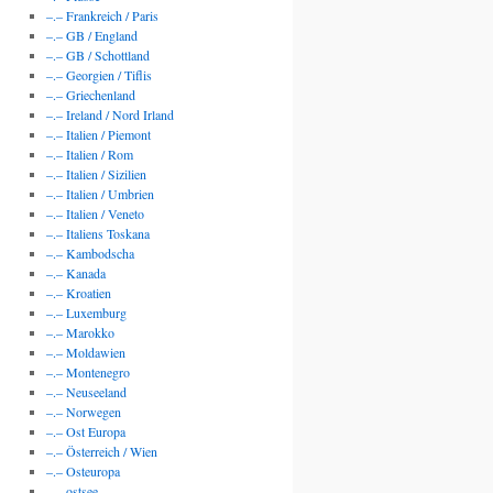
–.– Frankreich / Paris
–.– GB / England
–.– GB / Schottland
–.– Georgien / Tiflis
–.– Griechenland
–.– Ireland / Nord Irland
–.– Italien / Piemont
–.– Italien / Rom
–.– Italien / Sizilien
–.– Italien / Umbrien
–.– Italien / Veneto
–.– Italiens Toskana
–.– Kambodscha
–.– Kanada
–.– Kroatien
–.– Luxemburg
–.– Marokko
–.– Moldawien
–.– Montenegro
–.– Neuseeland
–.– Norwegen
–.– Ost Europa
–.– Österreich / Wien
–.– Osteuropa
–.– ostsee