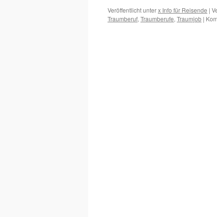
Veröffentlicht unter
x Info für Reisende
|
V
Traumberuf
,
Traumberufe
,
Traumjob
|
Kom