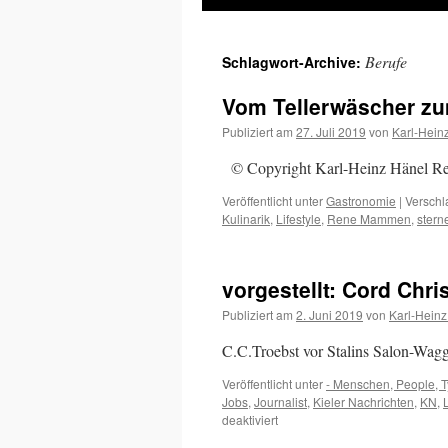
Inhalt
Berufe
Schlagwort-Archive:
springen
Vom Tellerwäscher z
Publiziert am
27. Juli 2019
von
Karl-Hein
© Copyright Karl-Heinz Hänel Re
Veröffentlicht unter
Gastronomie
|
Verschl
Kulinarik
,
Lifestyle
,
Rene Mammen
,
stern
vorgestellt: Cord Chri
Publiziert am
2. Juni 2019
von
Karl-Heinz
C.C.Troebst vor Stalins Salon-Wag
Veröffentlicht unter
- Menschen, People, 
Jobs
,
Journalist
,
Kieler Nachrichten
,
KN
,
für
deaktiviert
vorgestellt: