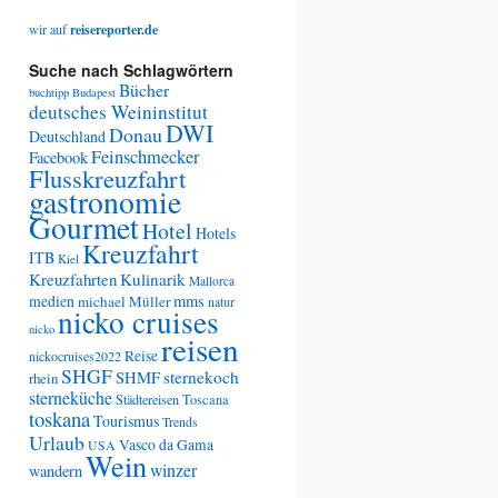
wir auf
reisereporter.de
Suche nach Schlagwörtern
Bücher
buchtipp
Budapest
deutsches Weininstitut
DWI
Donau
Deutschland
Feinschmecker
Facebook
Flusskreuzfahrt
gastronomie
Gourmet
Hotel
Hotels
Kreuzfahrt
ITB
Kiel
Kreuzfahrten
Kulinarik
Mallorca
medien
mms
michael Müller
natur
nicko cruises
nicko
reisen
Reise
nickocruises2022
SHGF
SHMF
sternekoch
rhein
sterneküche
Städtereisen
Toscana
toskana
Tourismus
Trends
Urlaub
Vasco da Gama
USA
Wein
winzer
wandern