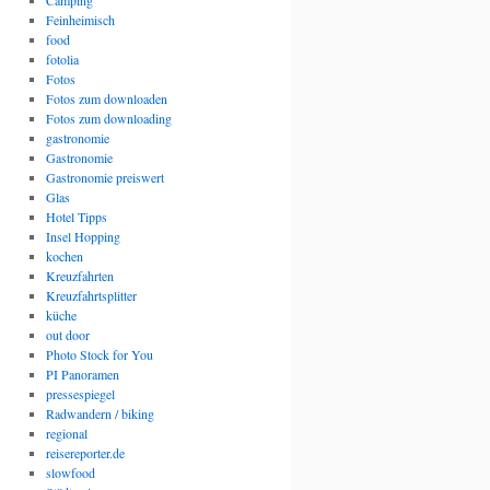
Camping
Feinheimisch
food
fotolia
Fotos
Fotos zum downloaden
Fotos zum downloading
gastronomie
Gastronomie
Gastronomie preiswert
Glas
Hotel Tipps
Insel Hopping
kochen
Kreuzfahrten
Kreuzfahrtsplitter
küche
out door
Photo Stock for You
PI Panoramen
pressespiegel
Radwandern / biking
regional
reisereporter.de
slowfood