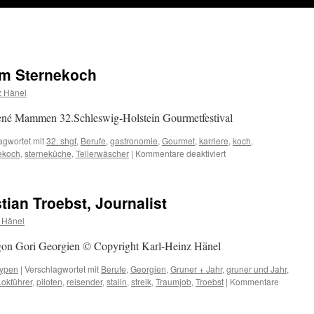
um Sternekoch
z Hänel
né Mammen 32.Schleswig-Holstein Gourmetfestival
agwortet mit
32. shgf
,
Berufe
,
gastronomie
,
Gourmet
,
karriere
,
koch
,
für
ekoch
,
sterneküche
,
Tellerwäscher
|
Kommentare deaktiviert
Vom
Tellerwäscher
zum
stian Troebst, Journalist
Sternekoch
 Hänel
gon Gori Georgien © Copyright Karl-Heinz Hänel
Typen
|
Verschlagwortet mit
Berufe
,
Georgien
,
Gruner + Jahr
,
gruner und Jahr
,
Lokführer
,
piloten
,
reisender
,
stalin
,
streik
,
Traumjob
,
Troebst
|
Kommentare