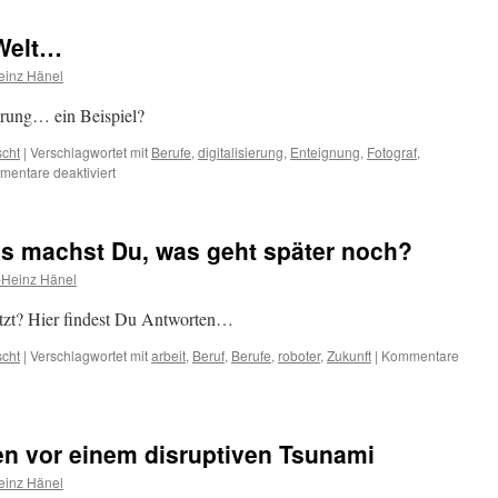
 Welt…
einz Hänel
ierung… ein Beispiel?
scht
|
Verschlagwortet mit
Berufe
,
digitalisierung
,
Enteignung
,
Fotograf
,
für
entare deaktiviert
Ein
Foto
geht
as machst Du, was geht später noch?
um
die
-Heinz Hänel
Welt…
tzt? Hier findest Du Antworten…
scht
|
Verschlagwortet mit
arbeit
,
Beruf
,
Berufe
,
roboter
,
Zukunft
|
Kommentare
n vor einem disruptiven Tsunami
einz Hänel