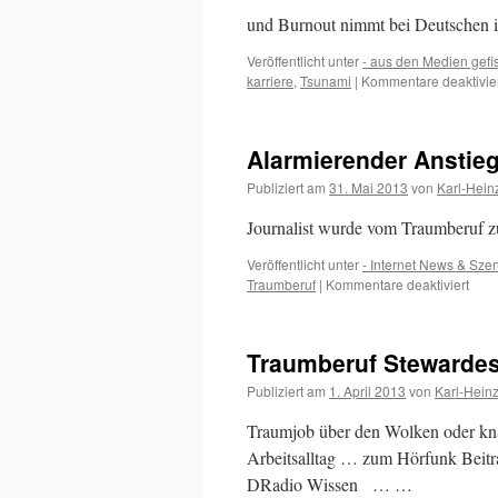
Du,
und Burnout nimmt bei Deutschen i
was
geht
Veröffentlicht unter
- aus den Medien gefi
später
karriere
,
Tsunami
|
Kommentare deaktivie
noch?
Alarmierender Anstieg
Publiziert am
31. Mai 2013
von
Karl-Hein
Journalist wurde vom Traumberuf z
Veröffentlicht unter
- Internet News & Sze
für
Traumberuf
|
Kommentare deaktiviert
Alar
Anst
arbei
Traumberuf Stewardes
Jour
Publiziert am
1. April 2013
von
Karl-Hein
Traumjob über den Wolken oder knal
Arbeitsalltag … zum Hörfunk Beitr
DRadio Wissen … …