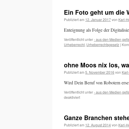
Cord
Christian
Ein Foto geht um die
Troebst,
Journalist
Publiziert am
12. Januar 2017
von
Karl-H
Enteignung als Folge der Digitalis
Veröffentlicht unter
- aus den Medien gefi
Urheberrecht
,
Urheberrechtsgesetz
|
Komm
ohne Moos nix los, w
Publiziert am
5. November 2016
von
Karl
Wird Dein Beruf von Robotern erse
Veröffentlicht unter
- aus den Medien gefi
für
deaktiviert
ohne
Moos
nix
Ganze Branchen stehe
los,
was
Publiziert am
12. August 2014
von
Karl-H
machst