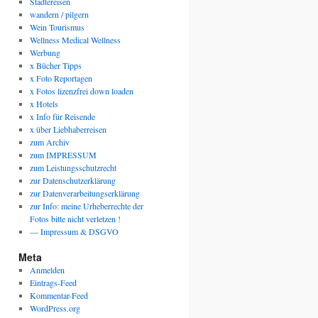
Städtereisen
wandern / pilgern
Wein Tourismus
Wellness Medical Wellness
Werbung
x Bücher Tipps
x Foto Reportagen
x Fotos lizenzfrei down loaden
x Hotels
x Info für Reisende
x über Liebhaberreisen
zum Archiv
zum IMPRESSUM
zum Leistungsschutzrecht
zur Datenschutzerklärung
zur Datenverarbeitungserklärung
zur Info: meine Urheberrechte der
Fotos bitte nicht verletzen !
— Impressum & DSGVO
Meta
Anmelden
Eintrags-Feed
Kommentar-Feed
WordPress.org