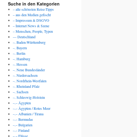
Suche in den Kategorien
– alle schönsten Reise-Tipps
– aus den Medien gefischt
– Impressum & DSGVO
– Internet News & Szene
– Menschen, People, Typen
— Deutschland
–. Baden-Württemberg
–. Bayern
–. Berlin
–. Hamburg
–. Hessen
–. Neue Bundesländer
–. Niedersachsen
–. Nordrhein-Westfalen
–. Rheinland Pfalz
–. Sachsen
–. Schleswig-Holstein
–.– Ägypten
–.– Ägypten / Rotes Meer
–.– Albanien / Tirana
–.– Bermudas
–.– Bulgarien
–.– Finland
–.– Flüsse