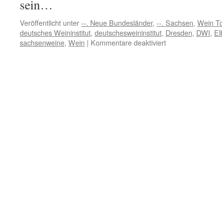
sein…
Veröffentlicht unter
--. Neue Bundesländer
,
--. Sachsen
,
Wein T
deutsches Weininstitut
,
deutschesweininstitut
,
Dresden
,
DWI
,
El
für
sachsenweine
,
Wein
|
Kommentare deaktiviert
Sachsen
weintouristisch
entdecken…