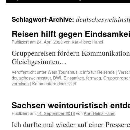
Inhalt
deutschesweininsti
Schlagwort-Archive:
springen
Reisen hilft gegen Eindsamke
Publiziert am
24. April 2023
von
Karl-Heinz Hänel
Gruppenreisen fördern Kommunikation
Gleichgesinnten…
Veröffentlicht unter
Wein Tourismus
,
x Info für Reisende
|
Versch
deutschesweininstitut
,
DWI
,
Einsamkeit
,
fernweg
,
Gruppenreise
für
verreisen
|
Kommentare deaktiviert
Reisen
hilft
gegen
Sachsen weintouristisch ent
Eindsamkeit…
Publiziert am
14. September 2018
von
Karl-Heinz Hänel
Ich durfte mal wieder auf einer Presser