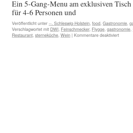
Ein 5-Gang-Menu am exklusiven Tisch m
nur
deutsche
für 4-6 Personen und
Weine?
Veröffentlicht unter
--. Schleswig-Holstein
,
food
,
Gastronomie
,
g
Verschlagwortet mit
DWI
,
Feinschmecker
,
Flygge
,
gastronomie
,
für
Restaurant
,
sterneküche
,
Wein
|
Kommentare deaktiviert
Gourme
Tipp:
Der
Chef’s
Table
im
Flygge
/
Kiel