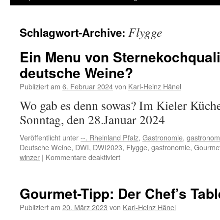
Inhalt
Flygge
Schlagwort-Archive:
springen
Ein Menu von Sternekochquali
deutsche Weine?
Publiziert am
6. Februar 2024
von
Karl-Heinz Hänel
Wo gab es denn sowas? Im Kieler Küche
Sonntag, den 28.Januar 2024
Veröffentlicht unter
--. Rheinland Pfalz
,
Gastronomie
,
gastronom
Deutsche Weine
,
DWI
,
DWI2023
,
Flygge
,
gastronomie
,
Gourme
für
winzer
|
Kommentare deaktiviert
Ein
Menu
von
Gourmet-Tipp: Der Chef’s Table
Sternekochqualität
&
Publiziert am
20. März 2023
von
Karl-Heinz Hänel
dazu