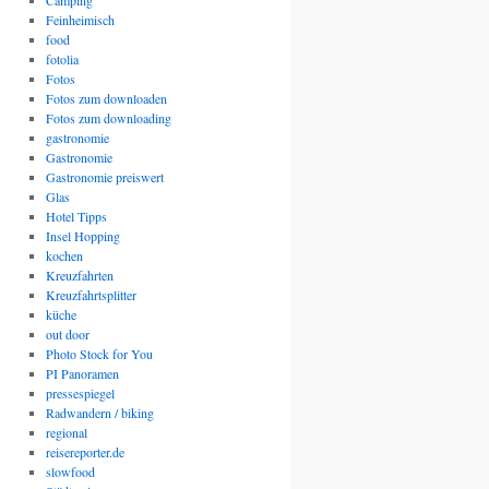
Camping
Feinheimisch
food
fotolia
Fotos
Fotos zum downloaden
Fotos zum downloading
gastronomie
Gastronomie
Gastronomie preiswert
Glas
Hotel Tipps
Insel Hopping
kochen
Kreuzfahrten
Kreuzfahrtsplitter
küche
out door
Photo Stock for You
PI Panoramen
pressespiegel
Radwandern / biking
regional
reisereporter.de
slowfood