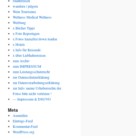
Städtereisen
wandern / pilgern
Wein Tourismus
Wellness Medical Wellness
Werbung
x Bücher Tipps
x Foto Reportagen
x Fotos lizenzfrei down loaden
x Hotels
x Info für Reisende
x über Liebhaberreisen
zum Archiv
zum IMPRESSUM
zum Leistungsschutzrecht
zur Datenschutzerklärung
zur Datenverarbeitungserklärung
zur Info: meine Urheberrechte der
Fotos bitte nicht verletzen !
— Impressum & DSGVO
Meta
Anmelden
Eintrags-Feed
Kommentar-Feed
WordPress.org