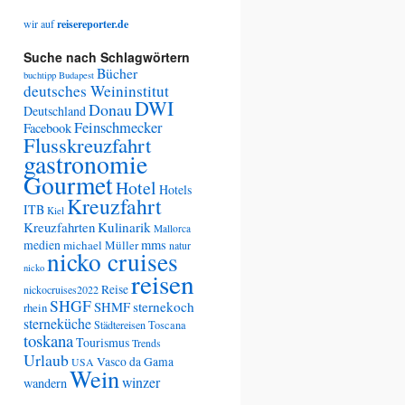
wir auf
reisereporter.de
Suche nach Schlagwörtern
Bücher
buchtipp
Budapest
deutsches Weininstitut
DWI
Donau
Deutschland
Feinschmecker
Facebook
Flusskreuzfahrt
gastronomie
Gourmet
Hotel
Hotels
Kreuzfahrt
ITB
Kiel
Kreuzfahrten
Kulinarik
Mallorca
medien
mms
michael Müller
natur
nicko cruises
nicko
reisen
Reise
nickocruises2022
SHGF
SHMF
sternekoch
rhein
sterneküche
Städtereisen
Toscana
toskana
Tourismus
Trends
Urlaub
Vasco da Gama
USA
Wein
winzer
wandern