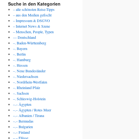
Suche in den Kategorien
– alle schönsten Reise-Tipps
– aus den Medien gefischt
– Impressum & DSGVO
– Internet News & Szene
– Menschen, People, Typen
— Deutschland
–. Baden-Württemberg
–. Bayern
–. Berlin
–. Hamburg
–. Hessen
–. Neue Bundesländer
–. Niedersachsen
–. Nordrhein-Westfalen
–. Rheinland Pfalz
–. Sachsen
–. Schleswig-Holstein
–.– Ägypten
–.– Ägypten / Rotes Meer
–.– Albanien / Tirana
–.– Bermudas
–.– Bulgarien
–.– Finland
–.– Flüsse