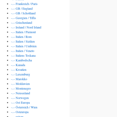
–.– Frankreich / Paris
–.– GB / England
–.– GB / Schottland
–.– Georgien / Tiflis
–.– Griechenland
–.– Ireland / Nord Irland
–.– Italien / Piemont
–.– Italien / Rom
–.– Italien / Sizilien
–.– Italien / Umbrien
–.– Italien / Veneto
–.– Italiens Toskana
–.– Kambodscha
–.– Kanada
–.– Kroatien
–.– Luxemburg
–.– Marokko
–.– Moldawien
–.– Montenegro
–.– Neuseeland
–.– Norwegen
–.– Ost Europa
–.– Österreich / Wien
–.– Osteuropa
–.– ostsee