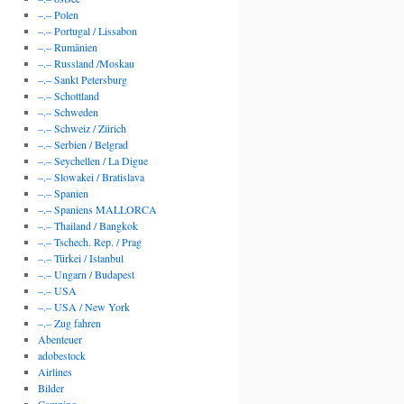
–.– Polen
–.– Portugal / Lissabon
–.– Rumänien
–.– Russland /Moskau
–.– Sankt Petersburg
–.– Schottland
–.– Schweden
–.– Schweiz / Zürich
–.– Serbien / Belgrad
–.– Seychellen / La Digue
–.– Slowakei / Bratislava
–.– Spanien
–.– Spaniens MALLORCA
–.– Thailand / Bangkok
–.– Tschech. Rep. / Prag
–.– Türkei / Istanbul
–.– Ungarn / Budapest
–.– USA
–.– USA / New York
–.– Zug fahren
Abenteuer
adobestock
Airlines
Bilder