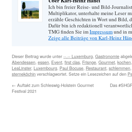
Über Karl-Heinz Hänel
Ich bin freier Reise- und Bild-Journalis
Multiplikator, unterhalte meine Leser 
erzähle Geschichten in Wort und Bild, di
Dafür bin ich redaktionell verantwortli
TMG finden Sie im
Impressum
und in m
Zeige alle Beiträge von Karl-Heinz Hä
Dieser Beitrag wurde unter
--.-- Luxemburg
,
Gastronomie
abgele
Abendessen
,
essen
,
Event
,
first clas
,
Frisnge
,
Gourmet
,
kochen
LeaLinster
,
Luxembourg
,
Paul Bocuse
,
Restaurant
,
schlemmen
sterneköchin
verschlagwortet. Setze ein Lesezeichen auf den
Pe
←
Auftakt zum Schleswig-Holstein Gourmet
Das #SHGF 
Festival 2021