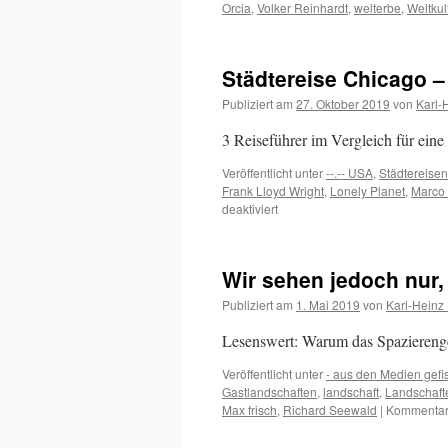
Orcia
,
Volker Reinhardt
,
welterbe
,
Weltkul
Städtereise Chicago –
Publiziert am
27. Oktober 2019
von
Karl-
3 Reiseführer im Vergleich für eine
Veröffentlicht unter
--.-- USA
,
Städtereisen
Frank Lloyd Wright
,
Lonely Planet
,
Marco
für
deaktiviert
Städtereise
Chicago
–
Wir sehen jedoch nur,
welcher
Reiseführer
Publiziert am
1. Mai 2019
von
Karl-Heinz
passt
zu
Lesenswert: Warum das Spaziereng
Dir?
Veröffentlicht unter
- aus den Medien gefi
Gastlandschaften
,
landschaft
,
Landschaft
Max frisch
,
Richard Seewald
|
Kommentare