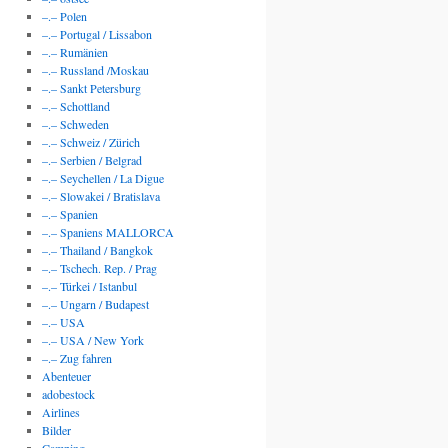
–.– Polen
–.– Portugal / Lissabon
–.– Rumänien
–.– Russland /Moskau
–.– Sankt Petersburg
–.– Schottland
–.– Schweden
–.– Schweiz / Zürich
–.– Serbien / Belgrad
–.– Seychellen / La Digue
–.– Slowakei / Bratislava
–.– Spanien
–.– Spaniens MALLORCA
–.– Thailand / Bangkok
–.– Tschech. Rep. / Prag
–.– Türkei / Istanbul
–.– Ungarn / Budapest
–.– USA
–.– USA / New York
–.– Zug fahren
Abenteuer
adobestock
Airlines
Bilder