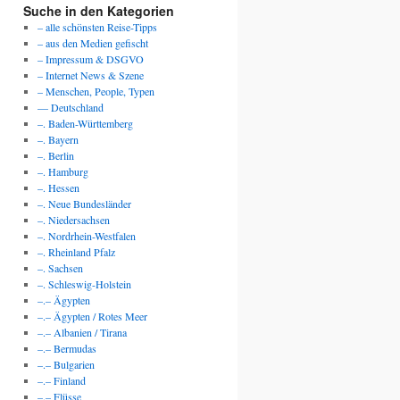
Suche in den Kategorien
– alle schönsten Reise-Tipps
– aus den Medien gefischt
– Impressum & DSGVO
– Internet News & Szene
– Menschen, People, Typen
— Deutschland
–. Baden-Württemberg
–. Bayern
–. Berlin
–. Hamburg
–. Hessen
–. Neue Bundesländer
–. Niedersachsen
–. Nordrhein-Westfalen
–. Rheinland Pfalz
–. Sachsen
–. Schleswig-Holstein
–.– Ägypten
–.– Ägypten / Rotes Meer
–.– Albanien / Tirana
–.– Bermudas
–.– Bulgarien
–.– Finland
–.– Flüsse