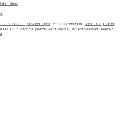
einer
Heinz Hänel
humanistischen
Weltsicht
ve
 Italiens Toskana
,
x Bücher Tipps
|
Verschlagwortet mit
Architektur
,
Dichter
,
l Müller
,
Philosophie
,
pienza
,
Renaissance
,
Richard Seewald
,
Seewald
,
für
rt
Toskana,
von
Richard
Seewald
gesehen
und
beschrieben