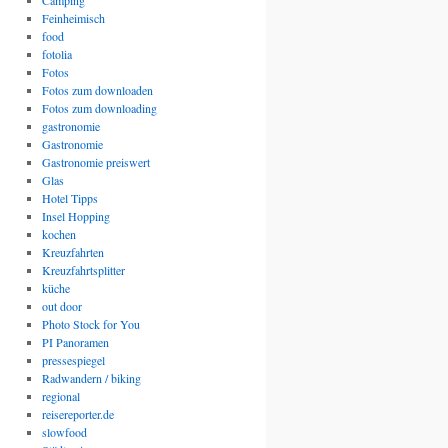
Camping
Feinheimisch
food
fotolia
Fotos
Fotos zum downloaden
Fotos zum downloading
gastronomie
Gastronomie
Gastronomie preiswert
Glas
Hotel Tipps
Insel Hopping
kochen
Kreuzfahrten
Kreuzfahrtsplitter
küche
out door
Photo Stock for You
PI Panoramen
pressespiegel
Radwandern / biking
regional
reisereporter.de
slowfood