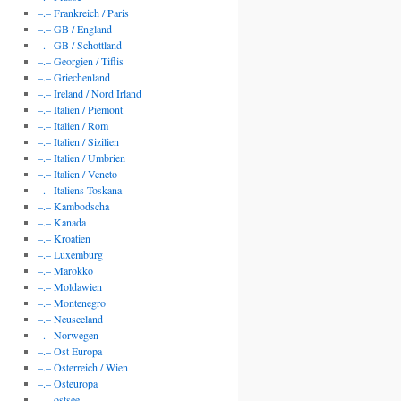
–.– Frankreich / Paris
–.– GB / England
–.– GB / Schottland
–.– Georgien / Tiflis
–.– Griechenland
–.– Ireland / Nord Irland
–.– Italien / Piemont
–.– Italien / Rom
–.– Italien / Sizilien
–.– Italien / Umbrien
–.– Italien / Veneto
–.– Italiens Toskana
–.– Kambodscha
–.– Kanada
–.– Kroatien
–.– Luxemburg
–.– Marokko
–.– Moldawien
–.– Montenegro
–.– Neuseeland
–.– Norwegen
–.– Ost Europa
–.– Österreich / Wien
–.– Osteuropa
–.– ostsee