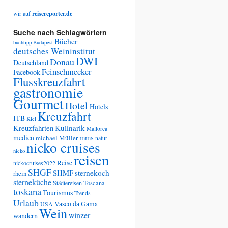
wir auf
reisereporter.de
Suche nach Schlagwörtern
Bücher
buchtipp
Budapest
deutsches Weininstitut
DWI
Donau
Deutschland
Feinschmecker
Facebook
Flusskreuzfahrt
gastronomie
Gourmet
Hotel
Hotels
Kreuzfahrt
ITB
Kiel
Kreuzfahrten
Kulinarik
Mallorca
medien
mms
michael Müller
natur
nicko cruises
nicko
reisen
Reise
nickocruises2022
SHGF
SHMF
sternekoch
rhein
sterneküche
Städtereisen
Toscana
toskana
Tourismus
Trends
Urlaub
Vasco da Gama
USA
Wein
winzer
wandern