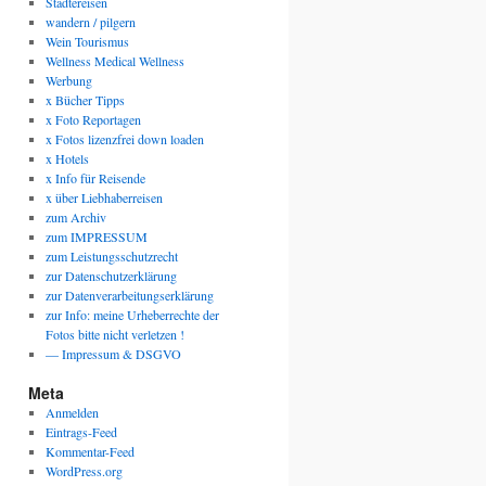
Städtereisen
wandern / pilgern
Wein Tourismus
Wellness Medical Wellness
Werbung
x Bücher Tipps
x Foto Reportagen
x Fotos lizenzfrei down loaden
x Hotels
x Info für Reisende
x über Liebhaberreisen
zum Archiv
zum IMPRESSUM
zum Leistungsschutzrecht
zur Datenschutzerklärung
zur Datenverarbeitungserklärung
zur Info: meine Urheberrechte der
Fotos bitte nicht verletzen !
— Impressum & DSGVO
Meta
Anmelden
Eintrags-Feed
Kommentar-Feed
WordPress.org