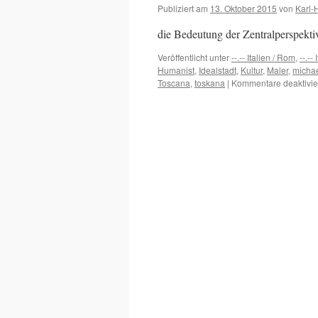
Publiziert am
13. Oktober 2015
von
Karl-
die Bedeutung der Zentralperspekti
Veröffentlicht unter
--.-- Italien / Rom
,
--.--
Humanist
,
Idealstadt
,
Kultur
,
Maler
,
michae
Toscana
,
toskana
|
Kommentare deaktivie