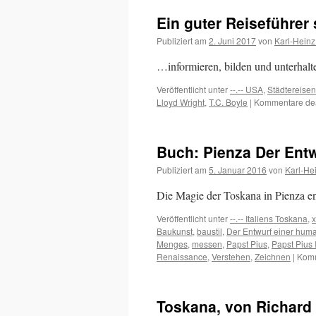
Ein guter Reiseführer 
Publiziert am
2. Juni 2017
von
Karl-Heinz
…informieren, bilden und unterhalt
Veröffentlicht unter
--.-- USA
,
Städtereisen
Lloyd Wright
,
T.C. Boyle
|
Kommentare deak
Buch: Pienza Der Entw
Publiziert am
5. Januar 2016
von
Karl-He
Die Magie der Toskana in Pienza e
Veröffentlicht unter
--.-- Italiens Toskana
,
x
Baukunst
,
baustil
,
Der Entwurf einer huma
Menges
,
messen
,
Papst Pius
,
Papst Pius I
Renaissance
,
Verstehen
,
Zeichnen
|
Komm
Toskana, von Richard