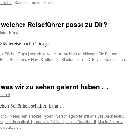
für
turerbe
|
Kommentare deaktiviert
Pienza,
alten
Geheimnissen
 welcher Reiseführer passt zu Dir?
der
Toskana
Heinz Hänel
auf
der
 Städtereise nach Chicago
Spur
,
x Bücher Tipps
|
Verschlagwortet mit
Architektur
,
chicago
,
Die Frauen
,
 Polo
,
Reise Know How
,
Städtereise
,
Städtereisen
,
T.C. Boyle
|
Kommentare
 was wir zu sehen gelernt haben …
 Hänel
ehen Schönheit schaffen kann …
scht
,
- Menschen, People, Typen
|
Verschlagwortet mit
Analyse
,
Architektur
,
en
,
Landschaftsbild
,
Landschaftsbilder
,
Lucius Burckhardt
,
Martin Schmitz
,
für
 deaktiviert
Wir
sehen