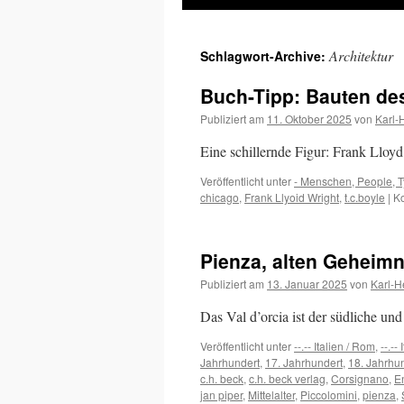
Inhalt
Architektur
Schlagwort-Archive:
springen
Buch-Tipp: Bauten des
Publiziert am
11. Oktober 2025
von
Karl-
Eine schillernde Figur: Frank Lloy
Veröffentlicht unter
- Menschen, People, 
chicago
,
Frank Llyoid Wright
,
t.c.boyle
|
Ko
Pienza, alten Geheimn
Publiziert am
13. Januar 2025
von
Karl-H
Das Val d’orcia ist der südliche und
Veröffentlicht unter
--.-- Italien / Rom
,
--.--
Jahrhundert
,
17. Jahrhundert
,
18. Jahrhu
c.h. beck
,
c.h. beck verlag
,
Corsignano
,
E
jan piper
,
Mittelalter
,
Piccolomini
,
pienza
,