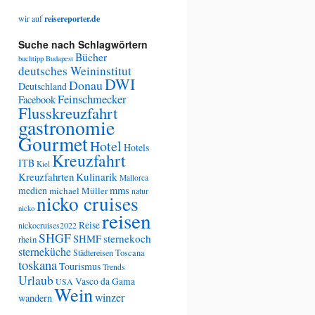
wir auf
reisereporter.de
Suche nach Schlagwörtern
Bücher
buchtipp
Budapest
deutsches Weininstitut
DWI
Donau
Deutschland
Feinschmecker
Facebook
Flusskreuzfahrt
gastronomie
Gourmet
Hotel
Hotels
Kreuzfahrt
ITB
Kiel
Kreuzfahrten
Kulinarik
Mallorca
medien
mms
michael Müller
natur
nicko cruises
nicko
reisen
Reise
nickocruises2022
SHGF
SHMF
sternekoch
rhein
sterneküche
Städtereisen
Toscana
toskana
Tourismus
Trends
Urlaub
Vasco da Gama
USA
Wein
winzer
wandern