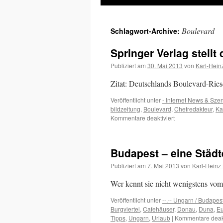
Inhalt
Boulevard
Schlagwort-Archive:
springen
Springer Verlag stellt
Publiziert am
30. Mai 2013
von
Karl-Hein
Zitat: Deutschlands Boulevard-Ries
Veröffentlicht unter
- Internet News & Sze
bildzeitung
,
Boulevard
,
Chefredakteur
,
Ka
für
Kommentare deaktiviert
Springer
Verlag
stellt
Budapest – eine Städt
digitales
Bezahlmodell
Publiziert am
7. Mai 2013
von
Karl-Heinz
vor
Wer kennt sie nicht wenigstens vo
Veröffentlicht unter
--.-- Ungarn / Budapes
Burgviertel
,
Cafehäuser
,
Donau
,
Duna
,
E
Tipps
,
Ungarn
,
Urlaub
|
Kommentare deakt