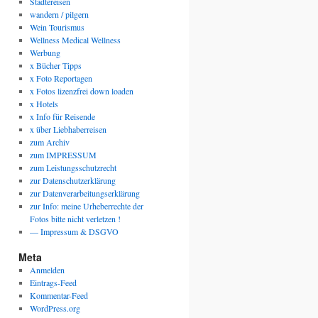
Städtereisen
wandern / pilgern
Wein Tourismus
Wellness Medical Wellness
Werbung
x Bücher Tipps
x Foto Reportagen
x Fotos lizenzfrei down loaden
x Hotels
x Info für Reisende
x über Liebhaberreisen
zum Archiv
zum IMPRESSUM
zum Leistungsschutzrecht
zur Datenschutzerklärung
zur Datenverarbeitungserklärung
zur Info: meine Urheberrechte der
Fotos bitte nicht verletzen !
— Impressum & DSGVO
Meta
Anmelden
Eintrags-Feed
Kommentar-Feed
WordPress.org