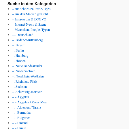
Suche in den Kategorien
– alle schönsten Reise-Tipps
– aus den Medien gefischt
– Impressum & DSGVO
– Internet News & Szene
– Menschen, People, Typen
— Deutschland
–. Baden-Württemberg
–. Bayern
–. Berlin
–. Hamburg
–. Hessen
–. Neue Bundesländer
–. Niedersachsen
–. Nordrhein-Westfalen
–. Rheinland Pfalz
–. Sachsen
–. Schleswig-Holstein
–.– Ägypten
–.– Ägypten / Rotes Meer
–.– Albanien / Tirana
–.– Bermudas
–.– Bulgarien
–.– Finland
–.– Flüsse