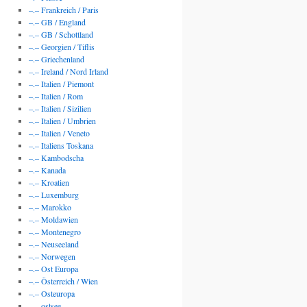
–.– Frankreich / Paris
–.– GB / England
–.– GB / Schottland
–.– Georgien / Tiflis
–.– Griechenland
–.– Ireland / Nord Irland
–.– Italien / Piemont
–.– Italien / Rom
–.– Italien / Sizilien
–.– Italien / Umbrien
–.– Italien / Veneto
–.– Italiens Toskana
–.– Kambodscha
–.– Kanada
–.– Kroatien
–.– Luxemburg
–.– Marokko
–.– Moldawien
–.– Montenegro
–.– Neuseeland
–.– Norwegen
–.– Ost Europa
–.– Österreich / Wien
–.– Osteuropa
–.– ostsee