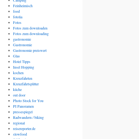
Camping
Feinheimisch
food
fotolia
Fotos
Fotos zum downloaden
Fotos zum downloading
gastronomie
Gastronomie
Gastronomie preiswert
Glas
Hotel Tipps
Insel Hopping
kochen
Kreuzfahrten
Kreuzfahrtsplitter
küche
out door
Photo Stock for You
PI Panoramen
pressespiegel
Radwandern / biking
regional
reisereporter.de
slowfood