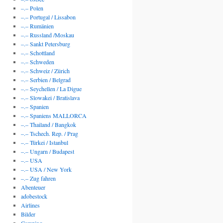
–.– Polen
–.– Portugal / Lissabon
–.– Rumänien
–.– Russland /Moskau
–.– Sankt Petersburg
–.– Schottland
–.– Schweden
–.– Schweiz / Zürich
–.– Serbien / Belgrad
–.– Seychellen / La Digue
–.– Slowakei / Bratislava
–.– Spanien
–.– Spaniens MALLORCA
–.– Thailand / Bangkok
–.– Tschech. Rep. / Prag
–.– Türkei / Istanbul
–.– Ungarn / Budapest
–.– USA
–.– USA / New York
–.– Zug fahren
Abenteuer
adobestock
Airlines
Bilder