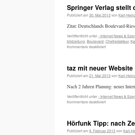
Springer Verlag stellt
Publiziert am
30. Mai 2013
von
Karl-Hein
Zitat: Deutschlands Boulevard-Ries
Veröffentlicht unter
- Internet News & Sze
bildzeitung
,
Boulevard
,
Chefredakteur
,
Ka
für
Kommentare deaktiviert
Springer
Verlag
stellt
taz mit neuer Website
digitales
Bezahlmodell
Publiziert am
21. Mai 2013
von
Karl-Hein
vor
Nach 2 Jahren Planung: neuer Interne
Veröffentlicht unter
- Internet News & Sze
für
Kommentare deaktiviert
taz
mit
neuer
Hörfunk Tipp: nach Ze
Website
…
Publiziert am
9. Februar 2013
von
Karl-H