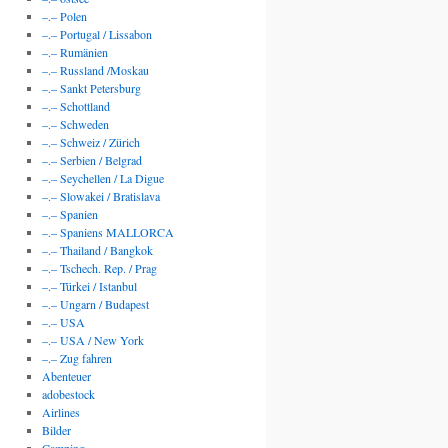
–.– Polen
–.– Portugal / Lissabon
–.– Rumänien
–.– Russland /Moskau
–.– Sankt Petersburg
–.– Schottland
–.– Schweden
–.– Schweiz / Zürich
–.– Serbien / Belgrad
–.– Seychellen / La Digue
–.– Slowakei / Bratislava
–.– Spanien
–.– Spaniens MALLORCA
–.– Thailand / Bangkok
–.– Tschech. Rep. / Prag
–.– Türkei / Istanbul
–.– Ungarn / Budapest
–.– USA
–.– USA / New York
–.– Zug fahren
Abenteuer
adobestock
Airlines
Bilder