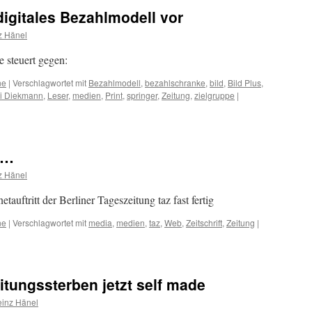
gedru
 digitales Bezahlmodell vor
Journ
…
z Hänel
e steuert gegen:
ne
|
Verschlagwortet mit
Bezahlmodell
,
bezahlschranke
,
bild
,
Bild Plus
,
i Diekmann
,
Leser
,
medien
,
Print
,
springer
,
Zeitung
,
zielgruppe
|
 …
z Hänel
tauftritt der Berliner Tageszeitung taz fast fertig
ne
|
Verschlagwortet mit
media
,
medien
,
taz
,
Web
,
Zeitschrift
,
Zeitung
|
itungssterben jetzt self made
einz Hänel