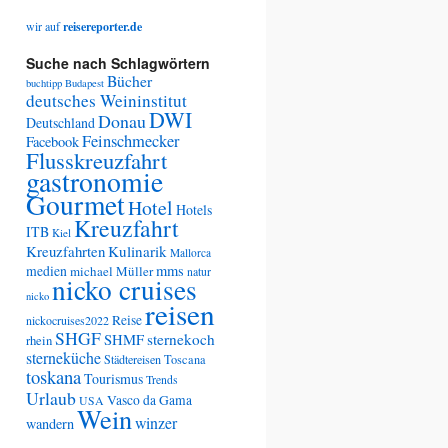
ckten
alismus
wir auf
reisereporter.de
Suche nach Schlagwörtern
Bücher
buchtipp
Budapest
deutsches Weininstitut
DWI
Donau
Deutschland
Feinschmecker
Facebook
Flusskreuzfahrt
gastronomie
Gourmet
Hotel
Hotels
Kreuzfahrt
ITB
Kiel
Kreuzfahrten
Kulinarik
Mallorca
medien
mms
michael Müller
natur
nicko cruises
nicko
reisen
Reise
nickocruises2022
SHGF
SHMF
sternekoch
rhein
sterneküche
Städtereisen
Toscana
toskana
Tourismus
Trends
Urlaub
Vasco da Gama
USA
Wein
winzer
wandern