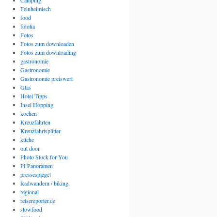
Camping
Feinheimisch
food
fotolia
Fotos
Fotos zum downloaden
Fotos zum downloading
gastronomie
Gastronomie
Gastronomie preiswert
Glas
Hotel Tipps
Insel Hopping
kochen
Kreuzfahrten
Kreuzfahrtsplitter
küche
out door
Photo Stock for You
PI Panoramen
pressespiegel
Radwandern / biking
regional
reisereporter.de
slowfood