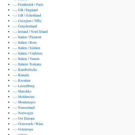
–.– Frankreich / Paris
–.– GB / England
–.– GB / Schottland
–.– Georgien / Tiflis
–.– Griechenland
–.– Ireland / Nord Irland
–.– Italien / Piemont
–.– Italien / Rom
–.– Italien / Sizilien
–.– Italien / Umbrien
–.– Italien / Veneto
–.– Italiens Toskana
–.– Kambodscha
–.– Kanada
–.– Kroatien
–.– Luxemburg
–.– Marokko
–.– Moldawien
–.– Montenegro
–.– Neuseeland
–.– Norwegen
–.– Ost Europa
–.– Österreich / Wien
–.– Osteuropa
–.– ostsee