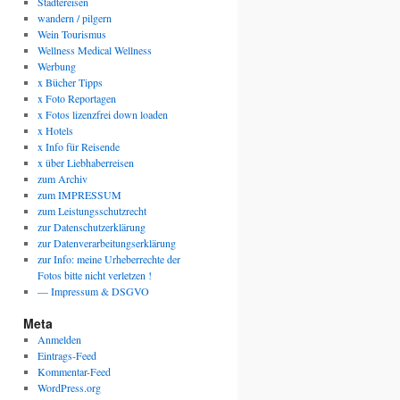
Städtereisen
wandern / pilgern
Wein Tourismus
Wellness Medical Wellness
Werbung
x Bücher Tipps
x Foto Reportagen
x Fotos lizenzfrei down loaden
x Hotels
x Info für Reisende
x über Liebhaberreisen
zum Archiv
zum IMPRESSUM
zum Leistungsschutzrecht
zur Datenschutzerklärung
zur Datenverarbeitungserklärung
zur Info: meine Urheberrechte der
Fotos bitte nicht verletzen !
— Impressum & DSGVO
Meta
Anmelden
Eintrags-Feed
Kommentar-Feed
WordPress.org