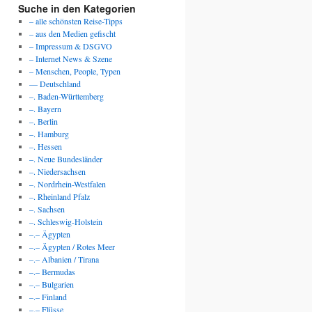
Suche in den Kategorien
– alle schönsten Reise-Tipps
– aus den Medien gefischt
– Impressum & DSGVO
– Internet News & Szene
– Menschen, People, Typen
— Deutschland
–. Baden-Württemberg
–. Bayern
–. Berlin
–. Hamburg
–. Hessen
–. Neue Bundesländer
–. Niedersachsen
–. Nordrhein-Westfalen
–. Rheinland Pfalz
–. Sachsen
–. Schleswig-Holstein
–.– Ägypten
–.– Ägypten / Rotes Meer
–.– Albanien / Tirana
–.– Bermudas
–.– Bulgarien
–.– Finland
–.– Flüsse