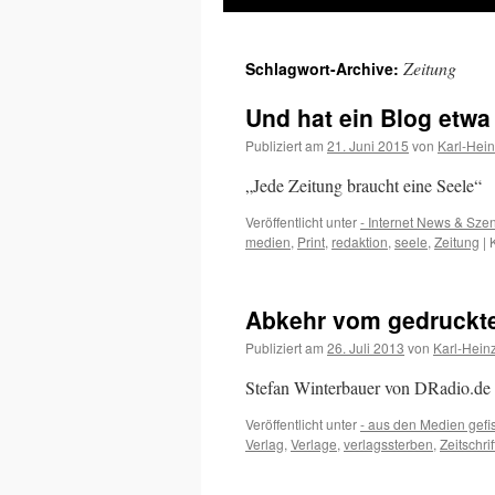
Inhalt
Zeitung
Schlagwort-Archive:
springen
Und hat ein Blog etwa
Publiziert am
21. Juni 2015
von
Karl-Hei
„Jede Zeitung braucht eine Seele“
Veröffentlicht unter
- Internet News & Sze
medien
,
Print
,
redaktion
,
seele
,
Zeitung
|
Abkehr vom gedruckt
Publiziert am
26. Juli 2013
von
Karl-Hein
Stefan Winterbauer von DRadio.de 
Veröffentlicht unter
- aus den Medien gefi
Verlag
,
Verlage
,
verlagssterben
,
Zeitschrif