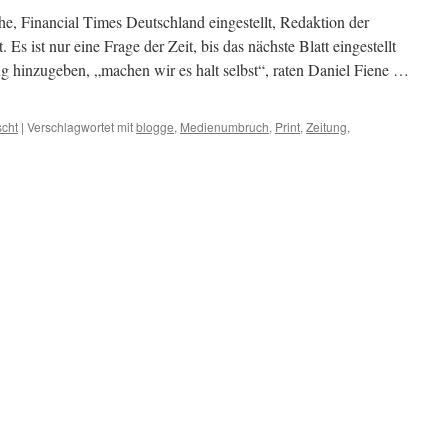
, Financial Times Deutschland eingestellt, Redaktion der
s ist nur eine Frage der Zeit, bis das nächste Blatt eingestellt
ng hinzugeben, „machen wir es halt selbst“, raten Daniel Fiene …
scht
|
Verschlagwortet mit
blogge
,
Medienumbruch
,
Print
,
Zeitung
,
für
Hörfunk
Tipp:
nach
Zeitungssterben
jetzt
self
made