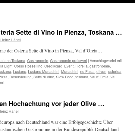
ria Sette di Vino in Pienza, Toskana …
-Heinz Hänel
e der Osteria Sette di Vino in Pienza, Val d’Orcia…
 Italiens Toskana
,
Gastronomie
,
Gastronomie preiswert
|
Verschlagwortet mit
a Light
,
Corso Rossellino
,
Credikcard
,
Event
,
Fiorella
,
gastronomie
,
oskana
,
Luciano
,
Luciano Monachini
,
Monachini
,
no Pasta
,
oliven
,
osteriea
,
Pizza
,
Reservierung
,
Sette di Vino
,
Slow Food
,
toskana
,
Val d' Orcia
,
Val
für
ert
Außengastronomie
Osteria
Sette
ten Hochachtung vor jeder Olive …
di
Vino
Heinz Hänel
in
Pienza,
europa nach Deutschland war eine Erfolgsgeschichte Über
Toskana
 ausländischen Gastronomie in der Bundesrepublik Deutschland
…