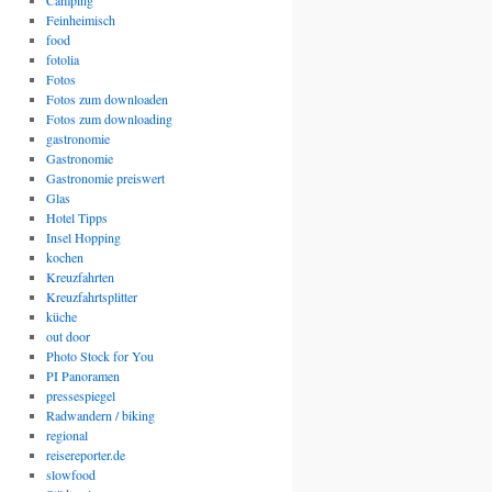
Camping
Feinheimisch
food
fotolia
Fotos
Fotos zum downloaden
Fotos zum downloading
gastronomie
Gastronomie
Gastronomie preiswert
Glas
Hotel Tipps
Insel Hopping
kochen
Kreuzfahrten
Kreuzfahrtsplitter
küche
out door
Photo Stock for You
PI Panoramen
pressespiegel
Radwandern / biking
regional
reisereporter.de
slowfood