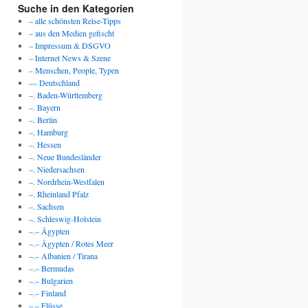
Suche in den Kategorien
– alle schönsten Reise-Tipps
– aus den Medien gefischt
– Impressum & DSGVO
– Internet News & Szene
– Menschen, People, Typen
— Deutschland
–. Baden-Württemberg
–. Bayern
–. Berlin
–. Hamburg
–. Hessen
–. Neue Bundesländer
–. Niedersachsen
–. Nordrhein-Westfalen
–. Rheinland Pfalz
–. Sachsen
–. Schleswig-Holstein
–.– Ägypten
–.– Ägypten / Rotes Meer
–.– Albanien / Tirana
–.– Bermudas
–.– Bulgarien
–.– Finland
–.– Flüsse