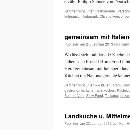
erzählt Philipp Schnee von Deutschlan
Veröffentlicht unter
Gastronomie
|
Verschl
kulinarisch
,
kulunarik
,
Olive
,
oliven
,
olive
gemeinsam mit Italien
Publiziert am
24. Februar 2013
von
Karl-
Wo lässt sich traditionelle Küche b
italienische Projekt HomeFood.it bi
Herd gemeinsam mit Italienern lande
Küchen die Nationalgerichte ken
Veröffentlicht unter
--.-- Italien / Rom
,
Gast
gastronomie
,
Italienisch
,
kochen
,
Küche
,
Sette di Vino
,
Slow Food
,
Toscana
,
toska
Landküche u. Mittelme
Publiziert am
23. Januar 2013
von
Karl-H