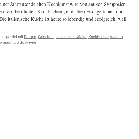
t einer Jahrtausende alten Kochkunst wird von antiken Symposien
en, von berühmten Kochbüchern, einfachen Fischgerichten und
ie italienische Küche ist heute so lebendig und erfolgreich, weil
hlagwortet mit
Europa
,
Griechen
,
italienische Küche
,
Kochbücher
,
kochen
,
für
ommentare deaktiviert
Landküche
u.
Mittelmeerdiät
–
die
Wurzeln
der
Cucina
Povera