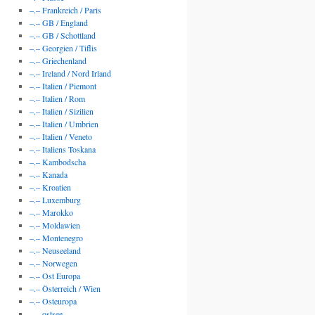
–.– Frankreich / Paris
–.– GB / England
–.– GB / Schottland
–.– Georgien / Tiflis
–.– Griechenland
–.– Ireland / Nord Irland
–.– Italien / Piemont
–.– Italien / Rom
–.– Italien / Sizilien
–.– Italien / Umbrien
–.– Italien / Veneto
–.– Italiens Toskana
–.– Kambodscha
–.– Kanada
–.– Kroatien
–.– Luxemburg
–.– Marokko
–.– Moldawien
–.– Montenegro
–.– Neuseeland
–.– Norwegen
–.– Ost Europa
–.– Österreich / Wien
–.– Osteuropa
–.– ostsee