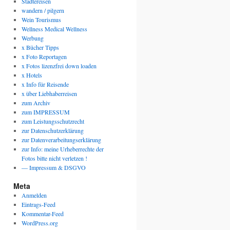
Städtereisen
wandern / pilgern
Wein Tourismus
Wellness Medical Wellness
Werbung
x Bücher Tipps
x Foto Reportagen
x Fotos lizenzfrei down loaden
x Hotels
x Info für Reisende
x über Liebhaberreisen
zum Archiv
zum IMPRESSUM
zum Leistungsschutzrecht
zur Datenschutzerklärung
zur Datenverarbeitungserklärung
zur Info: meine Urheberrechte der
Fotos bitte nicht verletzen !
— Impressum & DSGVO
Meta
Anmelden
Eintrags-Feed
Kommentar-Feed
WordPress.org