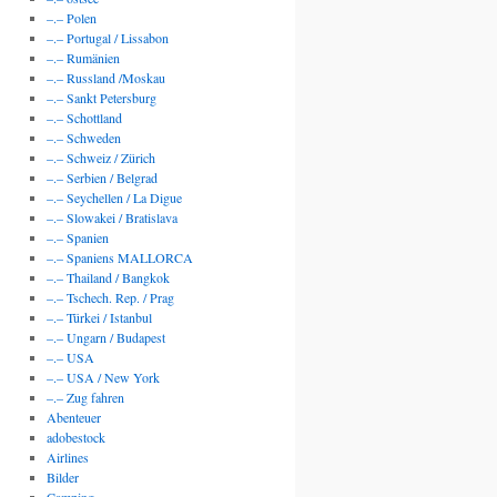
–.– Polen
–.– Portugal / Lissabon
–.– Rumänien
–.– Russland /Moskau
–.– Sankt Petersburg
–.– Schottland
–.– Schweden
–.– Schweiz / Zürich
–.– Serbien / Belgrad
–.– Seychellen / La Digue
–.– Slowakei / Bratislava
–.– Spanien
–.– Spaniens MALLORCA
–.– Thailand / Bangkok
–.– Tschech. Rep. / Prag
–.– Türkei / Istanbul
–.– Ungarn / Budapest
–.– USA
–.– USA / New York
–.– Zug fahren
Abenteuer
adobestock
Airlines
Bilder