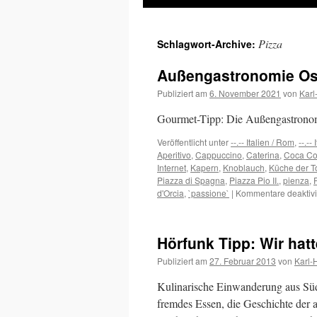
Inhalt
Pizza
Schlagwort-Archive:
springen
Außengastronomie Oste
Publiziert am
6. November 2021
von
Karl
Gourmet-Tipp: Die Außengastronomi
Veröffentlicht unter
--.-- Italien / Rom
,
--.--
Aperitivo
,
Cappuccino
,
Caterina
,
Coca Col
Internet
,
Kapern
,
Knoblauch
,
Küche der T
Piazza di Spagna
,
Piazza Pio II.
,
pienza
,
d'Orcia
,
`passione`
|
Kommentare deaktivi
Hörfunk Tipp: Wir hat
Publiziert am
27. Februar 2013
von
Karl-
Kulinarische Einwanderung aus Süd
fremdes Essen, die Geschichte der