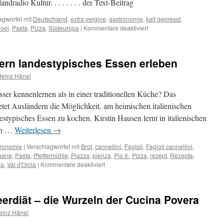
dradio Kultur. . . . . . . . der Text-Beitrag
agwortet mit
Deutschland
,
extra vergine
,
gastronomie
,
kalt gepresst
,
für
noel
,
Pasta
,
Pizza
,
Südeuropa
|
Kommentare deaktiviert
Hörfunk
Tipp:
Wir
ern landestypisches Essen erleben
hatten
Hochachtung
Heinz Hänel
vor
jeder
esser kennenlernen als in einer traditionellen Küche? Das
Olive
etet Ausländern die Möglichkeit, am heimischen italienischen
…
stypisches Essen zu kochen. Kirstin Hausen lernt in italienischen
nen …
Weiterlesen
→
ronomie
|
Verschlagwortet mit
Brot
,
cannellini
,
Fagioli
,
Fagioli cannellini
,
pane
,
Pasta
,
Pfeffermühle
,
Piazza
,
pienza
,
Pio II.
,
Pizza
,
rezept
,
Rezepte
,
für
na
,
Val d'Orcia
|
Kommentare deaktiviert
gemeinsam
mit
Italienern
erdiät – die Wurzeln der Cucina Povera
landestypisches
Essen
einz Hänel
erleben