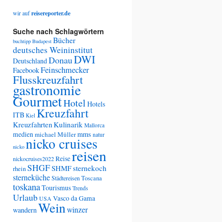
wir auf
reisereporter.de
Suche nach Schlagwörtern
Bücher
buchtipp
Budapest
deutsches Weininstitut
DWI
Donau
Deutschland
Feinschmecker
Facebook
Flusskreuzfahrt
gastronomie
Gourmet
Hotel
Hotels
Kreuzfahrt
ITB
Kiel
Kreuzfahrten
Kulinarik
Mallorca
medien
mms
michael Müller
natur
nicko cruises
nicko
reisen
Reise
nickocruises2022
SHGF
SHMF
sternekoch
rhein
sterneküche
Städtereisen
Toscana
toskana
Tourismus
Trends
Urlaub
Vasco da Gama
USA
Wein
winzer
wandern