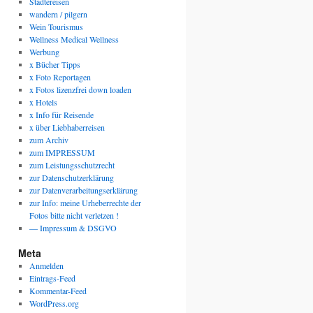
Städtereisen
wandern / pilgern
Wein Tourismus
Wellness Medical Wellness
Werbung
x Bücher Tipps
x Foto Reportagen
x Fotos lizenzfrei down loaden
x Hotels
x Info für Reisende
x über Liebhaberreisen
zum Archiv
zum IMPRESSUM
zum Leistungsschutzrecht
zur Datenschutzerklärung
zur Datenverarbeitungserklärung
zur Info: meine Urheberrechte der
Fotos bitte nicht verletzen !
— Impressum & DSGVO
Meta
Anmelden
Eintrags-Feed
Kommentar-Feed
WordPress.org