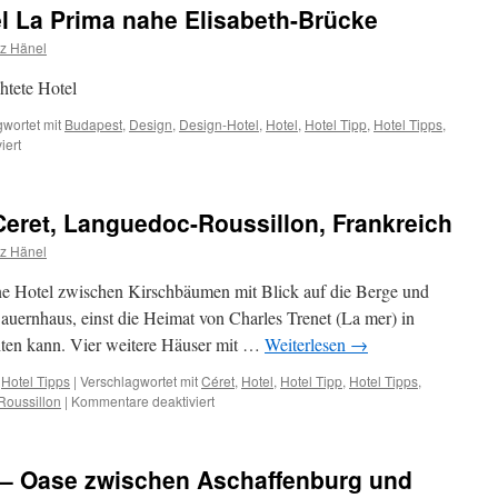
l La Prima nahe Elisabeth-Brücke
nz Hänel
htete Hotel
wortet mit
Budapest
,
Design
,
Design-Hotel
,
Hotel
,
Hotel Tipp
,
Hotel Tipps
,
für
iert
Budapest
Design-
Hotel
 Ceret, Languedoc-Roussillon, Frankreich
La
Prima
nz Hänel
nahe
Elisabeth-
öne Hotel zwischen Kirschbäumen mit Blick auf die Berge und
Brücke
uernhaus, einst die Heimat von Charles Trenet (La mer) in
ten kann. Vier weitere Häuser mit …
Weiterlesen
→
,
Hotel Tipps
|
Verschlagwortet mit
Céret
,
Hotel
,
Hotel Tipp
,
Hotel Tipps
,
für
oussillon
|
Kommentare deaktiviert
La
Terasse
au
 – Oase zwischen Aschaffenburg und
Soleil,