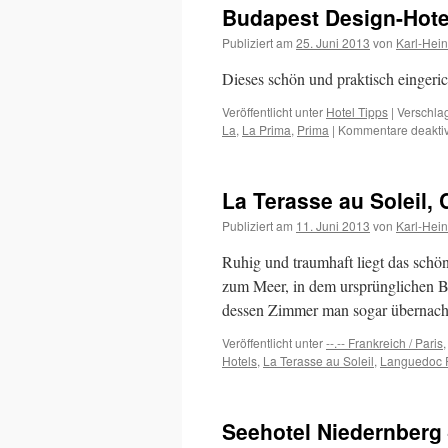
Budapest Design-Hote
Hotel
Born
Publiziert am
25. Juni 2013
von
Karl-Hei
Dieses schön und praktisch eingeric
Veröffentlicht unter
Hotel Tipps
|
Verschlag
La
,
La Prima
,
Prima
|
Kommentare deaktiv
La Terasse au Soleil,
Publiziert am
11. Juni 2013
von
Karl-Hei
Ruhig und traumhaft liegt das sch
zum Meer, in dem ursprünglichen Ba
dessen Zimmer man sogar übernach
Veröffentlicht unter
--.-- Frankreich / Paris
Hotels
,
La Terasse au Soleil
,
Languedoc R
Seehotel Niedernberg