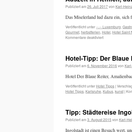
Publiziert am
26. Juli 2017
von
Karl-Hein
Das Miselerland lud dazu ein, sich 
Veröffentlicht unter
--.-- Luxemburg
,
Gastr
Gourmet
,
herbstferien
,
Hotel
,
Hotel Saint 
für
Kommentare deaktiviert
Auszeit
in
Remich,
Hotel-Tipp: Der Blaue
auf
der
Publiziert am
6. November 2016
von
Karl
Luxembuger
Seite
Hotel Der Blaue Reiter, Amalienba
der
Mosel
Veröffentlicht unter
Hotel Tipps
|
Verschlag
Hotel Tipps
,
Karlsruhe
,
Kubus
,
kunst
|
Kom
Tipp: Städtereise Ing
Publiziert am
3. August 2015
von
Karl-He
Ingolstadt ist einen Besuch wert, u