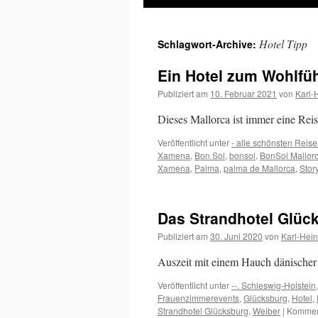
Inhalt
Hotel Tipp
Schlagwort-Archive:
springen
Ein Hotel zum Wohlfüh
Publiziert am
10. Februar 2021
von
Karl-
Dieses Mallorca ist immer eine Rei
Veröffentlicht unter
- alle schönsten Reise
Xamena
,
Bon Sol
,
bonsol
,
BonSol Mallor
Xamena
,
Palma
,
palma de Mallorca
,
Story
Das Strandhotel Glüc
Publiziert am
30. Juni 2020
von
Karl-Hei
Auszeit mit einem Hauch dänische
Veröffentlicht unter
--. Schleswig-Holstein
Frauenzimmerevents
,
Glücksburg
,
Hotel
,
Strandhotel Glücksburg
,
Weiber
|
Komment