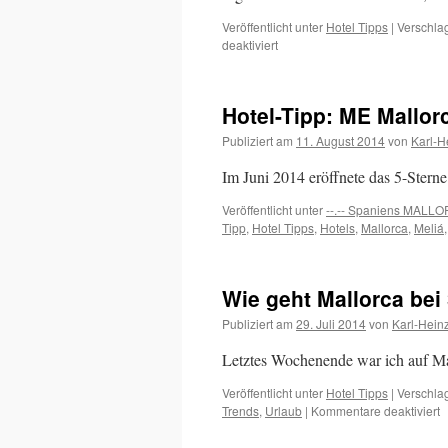
Veröffentlicht unter
Hotel Tipps
|
Verschlag
für
deaktiviert
Tipp:
Städtereise
Ingolstadt
Hotel-Tipp: ME Mallor
an
der
Publiziert am
11. August 2014
von
Karl-H
Donau
Im Juni 2014 eröffnete das 5-Stern
Veröffentlicht unter
--.-- Spaniens MALL
Tipp
,
Hotel Tipps
,
Hotels
,
Mallorca
,
Meliá
Wie geht Mallorca bei 
Publiziert am
29. Juli 2014
von
Karl-Hein
Letztes Wochenende war ich auf Ma
Veröffentlicht unter
Hotel Tipps
|
Verschlag
f
Trends
,
Urlaub
|
Kommentare deaktiviert
W
g