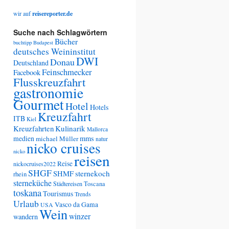
wir auf
reisereporter.de
Suche nach Schlagwörtern
Bücher
buchtipp
Budapest
deutsches Weininstitut
DWI
Donau
Deutschland
Feinschmecker
Facebook
Flusskreuzfahrt
gastronomie
Gourmet
Hotel
Hotels
Kreuzfahrt
ITB
Kiel
Kreuzfahrten
Kulinarik
Mallorca
medien
mms
michael Müller
natur
nicko cruises
nicko
reisen
Reise
nickocruises2022
SHGF
SHMF
sternekoch
rhein
sterneküche
Städtereisen
Toscana
toskana
Tourismus
Trends
Urlaub
Vasco da Gama
USA
Wein
winzer
wandern