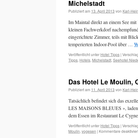
Michelstadt
Publiziert am
13. April 2013
von
Karl-Hei
Im Maintal direkt an einem See mit
kleinen Fachwerkdorf nachempfund
eingerichtete Zimmer, teils mit Bli
temperierten Indoor-Pool über …
W
Veröffentlicht unter
Hotel Tipps
|
Verschlag
Tipps
,
Hotels
,
Michelstadt
,
Seehotel Nied
Das Hotel Le Moulin, 
Publiziert am
11. April 2013
von
Karl-Hei
Tatsächlich befindet sich das exzel
LES MAISONS BLEUES », laden Sie
dem Essen im Restaurant Le Cygne
Veröffentlicht unter
Hotel Tipps
|
Verschlag
Moulin
,
vogesen
|
Kommentare deaktivier