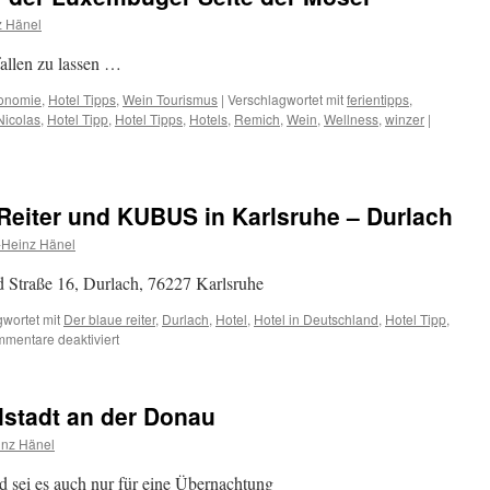
schlafen,
z Hänel
sehr
gut
fallen zu lassen …
frühstücken
onomie
,
Hotel Tipps
,
Wein Tourismus
|
Verschlagwortet mit
ferientipps
,
Nicolas
,
Hotel Tipp
,
Hotel Tipps
,
Hotels
,
Remich
,
Wein
,
Wellness
,
winzer
|
 Reiter und KUBUS in Karlsruhe – Durlach
-Heinz Hänel
d Straße 16, Durlach, 76227 Karlsruhe
wortet mit
Der blaue reiter
,
Durlach
,
Hotel
,
Hotel in Deutschland
,
Hotel Tipp
,
für
mentare deaktiviert
Hotel-
Tipp:
Der
olstadt an der Donau
Blaue
Reiter
inz Hänel
und
KUBUS
nd sei es auch nur für eine Übernachtung