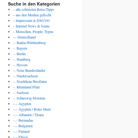
Suche in den Kategorien
– alle schönsten Reise-Tipps
– aus den Medien gefischt
– Impressum & DSGVO
– Internet News & Szene
– Menschen, People, Typen
— Deutschland
–. Baden-Württemberg
–. Bayern
–. Berlin
–. Hamburg
–. Hessen
–. Neue Bundesländer
–. Niedersachsen
–. Nordrhein-Westfalen
–. Rheinland Pfalz
–. Sachsen
–. Schleswig-Holstein
–.– Ägypten
–.– Ägypten / Rotes Meer
–.– Albanien / Tirana
–.– Bermudas
–.– Bulgarien
–.– Finland
–.– Flüsse