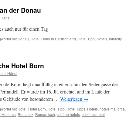
allorca
 an der Donau
ei
7°
 Hänel
elsius
es auch nur für einen Tag
wortet mit
Donau
,
Hotel
,
Hotel in Deutschland
,
Hotel Tipp
,
Hotels
,
intercity
,
für
t
Tipp:
Städtereise
Ulm
che Hotel Born
an
der
einz Hänel
Donau
eo de Born, liegt unauffällig in einer schmalen Seitengasse der
Ferrandell. Er wurde im 16. Jh. errichtet und im Laufe der
eses Gebäude von besonderem …
Weiterlesen
→
wortet mit
Hotel
,
Hotel Born
,
Hotel Tipp
,
Hotel Tipps
,
Hotels
,
hotels mallorca
,
 Mallorca
,
Romantik
,
Romantisch
,
schöne hotels
,
schönes hotel
|