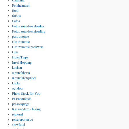
Camping
Feinheimisch
food
fotolia
Fotos
Fotos zum downloaden
Fotos zum downloading
gastronomie
Gastronomie
Gastronomie preiswert
Glas
Hotel Tipps
Insel Hopping
kochen
Kreuzfahrten
Kreuzfahrtsplitter
küche
out door
Photo Stock for You
PI Panoramen
pressespiegel
Radwandern / biking
regional
reisereporter.de
slowfood