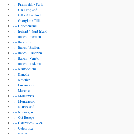
–.– Frankreich / Paris
–.– GB / England
–.– GB / Schottland
–.– Georgien / Tiflis
–.– Griechenland
–.– Ireland / Nord Irland
–.– Italien / Piemont
–.– Italien / Rom
–.– Italien / Sizilien
–.– Italien / Umbrien
–.– Italien / Veneto
–.– Italiens Toskana
–.– Kambodscha
–.– Kanada
–.– Kroatien
–.– Luxemburg
–.– Marokko
–.– Moldawien
–.– Montenegro
–.– Neuseeland
–.– Norwegen
–.– Ost Europa
–.– Österreich / Wien
–.– Osteuropa
–.– ostsee