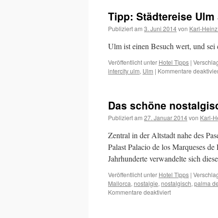
M
Tipp: Städtereise Ulm
b
3
Publiziert am
3. Juni 2014
von
Karl-Heinz
C
?
Ulm ist einen Besuch wert, und sei 
Veröffentlicht unter
Hotel Tipps
|
Verschlag
intercity ulm
,
Ulm
|
Kommentare deaktivier
Das schöne nostalgis
Publiziert am
27. Januar 2014
von
Karl-H
Zentral in der Altstadt nahe des Pas
Palast Palacio de los Marqueses de 
Jahrhunderte verwandelte sich di
Veröffentlicht unter
Hotel Tipps
|
Verschlag
Mallorca
,
nostalgie
,
nostalgisch
,
palma de
für
Kommentare deaktiviert
Das
schöne
nostalgische