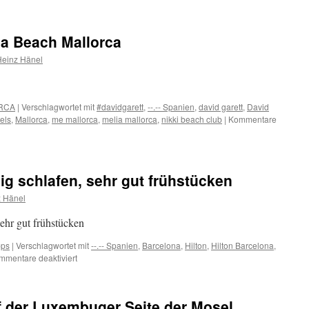
Das
Strandhotel
Glücksburg
ia Beach Mallorca
an
der
Heinz Hänel
Flensburger
Ostseeförde
ORCA
|
Verschlagwortet mit
#davidgarett
,
--.-- Spanien
,
david garett
,
David
els
,
Mallorca
,
me mallorca
,
melia mallorca
,
nikki beach club
|
Kommentare
ig schlafen, sehr gut frühstücken
z Hänel
sehr gut frühstücken
pps
|
Verschlagwortet mit
--.-- Spanien
,
Barcelona
,
Hilton
,
Hilton Barcelona
,
für
mmentare deaktiviert
Hilton
Barcelona
–
f der Luxembuger Seite der Mosel
ruhig