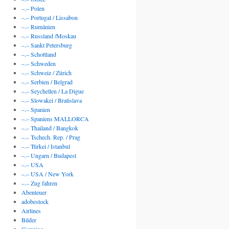
–.– Polen
–.– Portugal / Lissabon
–.– Rumänien
–.– Russland /Moskau
–.– Sankt Petersburg
–.– Schottland
–.– Schweden
–.– Schweiz / Zürich
–.– Serbien / Belgrad
–.– Seychellen / La Digue
–.– Slowakei / Bratislava
–.– Spanien
–.– Spaniens MALLORCA
–.– Thailand / Bangkok
–.– Tschech. Rep. / Prag
–.– Türkei / Istanbul
–.– Ungarn / Budapest
–.– USA
–.– USA / New York
–.– Zug fahren
Abenteuer
adobestock
Airlines
Bilder