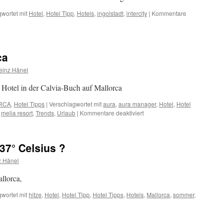
in
Karlsruhe
wortet mit
Hotel
,
Hotel Tipp
,
Hotels
,
ingolstadt
,
intercity
|
Kommentare
–
Durlach
ca
einz Hänel
e Hotel in der Calvia-Buch auf Mallorca
ORCA
,
Hotel Tipps
|
Verschlagwortet mit
aura
,
aura manager
,
Hotel
,
Hotel
für
,
melia resort
,
Trends
,
Urlaub
|
Kommentare deaktiviert
Hotel-
Tipp:
ME
37° Celsius ?
Mallorca
z Hänel
llorca,
wortet mit
hitze
,
Hotel
,
Hotel Tipp
,
Hotel Tipps
,
Hotels
,
Mallorca
,
sommer
,
ür
ie
eht