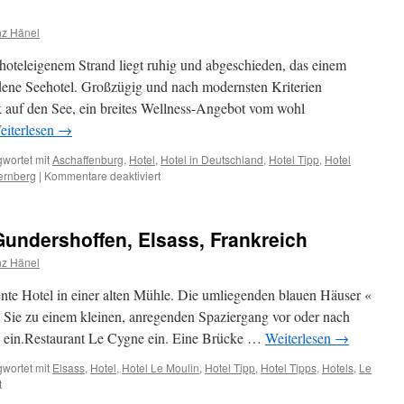
Ceret,
Languedoc-
nz Hänel
Roussillon,
Frankreich
 hoteleigenem Strand liegt ruhig und abgeschieden, das einem
ene Seehotel. Großzügig und nach modernsten Kriterien
ck auf den See, ein breites Wellness-Angebot vom wohl
eiterlesen
→
wortet mit
Aschaffenburg
,
Hotel
,
Hotel in Deutschland
,
Hotel Tipp
,
Hotel
für
ernberg
|
Kommentare deaktiviert
Seehotel
Niedernberg
–
Gundershoffen, Elsass, Frankreich
Oase
zwischen
nz Hänel
Aschaffenburg
und
lente Hotel in einer alten Mühle. Die umliegenden blauen Häuser «
Michelstadt
 zu einem kleinen, anregenden Spaziergang vor oder nach
 ein.Restaurant Le Cygne ein. Eine Brücke …
Weiterlesen
→
wortet mit
Elsass
,
Hotel
,
Hotel Le Moulin
,
Hotel Tipp
,
Hotel Tipps
,
Hotels
,
Le
für
t
Das