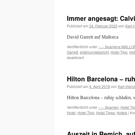
Immer angesagt: Calv
Publiziert am
24. Februar 2020
von
Karl-
David Garrett auf Mallorca
Veröffentlicht unter
--.-- Spaniens MALL
Garrett
,
erfahrungsbericht
,
Hotel Tipp
,
Hot
für
deaktiviert
Immer
angesagt:
Calvia
Hilton Barcelona – ruh
Beach
Mallorca
Publiziert am
4. April 2018
von
Karl-Hein
Hilton Barcelona – ruhig schlafen, 
Veröffentlicht unter
--.-- Spanien
,
Hotel Ti
Hotel
,
Hotel Tipp
,
Hotel Tipps
,
Hotels
|
Ko
Auszeit in Remich, au